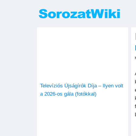
Kihagyás
Televíziós Újságírók Díja – Ilyen volt
a 2026-os gála (fotókkal)