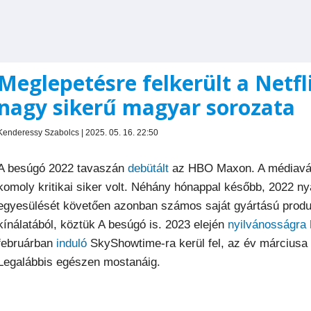
Meglepetésre felkerült a Netfl
nagy sikerű magyar sorozata
Kenderessy Szabolcs | 2025. 05. 16. 22:50
A besúgó 2022 tavaszán
debütált
az HBO Maxon. A médiavál
komoly kritikai siker volt. Néhány hónappal később, 2022 n
egyesülését követően azonban számos saját gyártású prod
kínálatából, köztük A besúgó is. 2023 elején
nyilvánosságra 
februárban
induló
SkyShowtime-ra kerül fel, az év márciusa ót
Legalábbis egészen mostanáig.