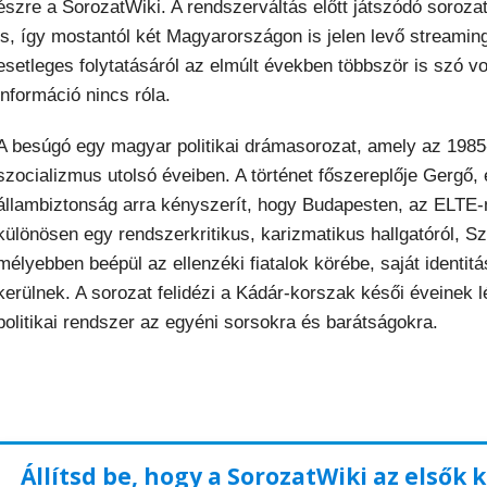
észre a SorozatWiki. A rendszerváltás előtt játszódó soro
is, így mostantól két Magyarországon is jelen levő streamin
esetleges folytatásáról az elmúlt években többször is szó v
információ nincs róla.
A besúgó egy magyar politikai drámasorozat, amely az 1985
szocializmus utolsó éveiben. A történet főszereplője Gergő, 
állambiztonság arra kényszerít, hogy Budapesten, az ELTE-n j
különösen egy rendszerkritikus, karizmatikus hallgatóról, S
mélyebben beépül az ellenzéki fiatalok körébe, saját identitás
kerülnek. A sorozat felidézi a Kádár-korszak késői éveinek 
politikai rendszer az egyéni sorsokra és barátságokra.
Állítsd be, hogy a SorozatWiki az elsők 