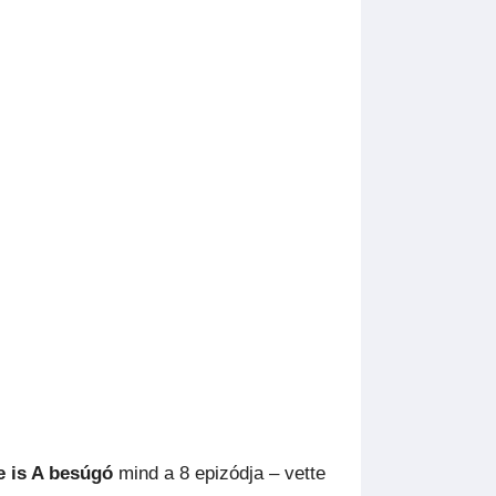
re is A besúgó
mind a 8 epizódja – vette