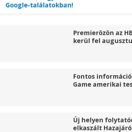
Google-találatokban!
Premierözön az HB
kerül fel auguszt
Fontos információ
Game amerikai tes
Új helyen folytató
elkaszált Hazajáró