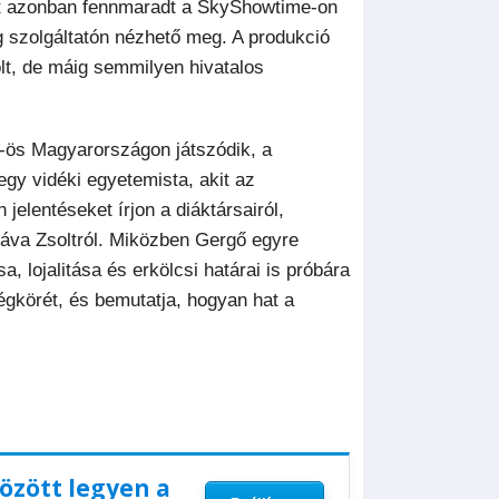
zat azonban fennmaradt a SkyShowtime-on
g szolgáltatón nézhető meg. A produkció
olt, de máig semmilyen hivatalos
-ös Magyarországon játszódik, a
egy vidéki egyetemista, akit az
elentéseket írjon a diáktársairól,
záva Zsoltról. Miközben Gergő egyre
a, lojalitása és erkölcsi határai is próbára
légkörét, és bemutatja, hogyan hat a
között legyen a