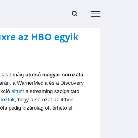
ixre az HBO egyik
lalat máig
utolsó magyar sorozata
yarán, a WarnerMedia és a Discovery
ukció
eltűnt
a streaming szolgáltató
hozták
, hogy a sorozat az itthon
a pedig kizárólag ott érhető el.