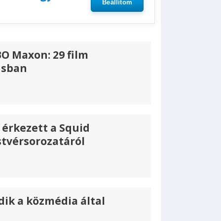
Beállítom
O Maxon: 29 film
usban
 érkezett a Squid
tvérsorozatáról
dik a közmédia által