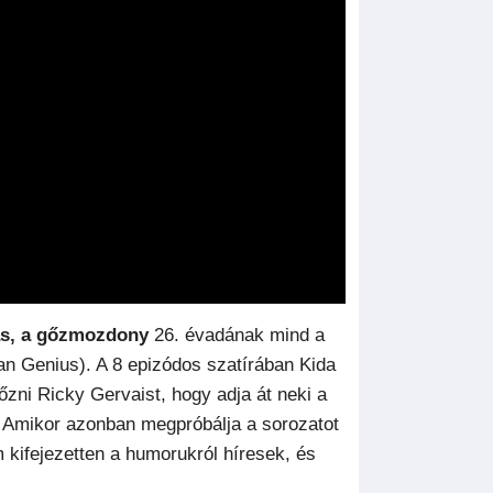
s, a gőzmozdony
26. évadának mind a
 Genius). A 8 epizódos szatírában Kida
zni Ricky Gervaist, hogy adja át neki a
 Amikor azonban megpróbálja a sorozatot
 kifejezetten a humorukról híresek, és