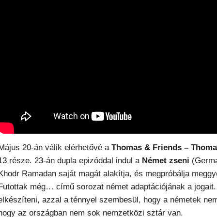
Május 20-án válik elérhetővé a
Thomas & Friends – Thoma
13 része. 23-án dupla epizóddal indul a
Német zseni
(German
Khodr Ramadan saját magát alakítja, és megpróbálja meggyő
Futottak még… című sorozat német adaptációjának a jogait.
elkészíteni, azzal a ténnyel szembesül, hogy a németek nem
hogy az országban nem sok nemzetközi sztár van.