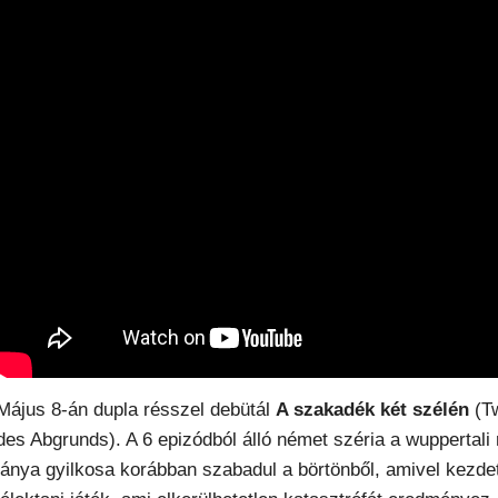
Május 8-án dupla résszel debütál
A szakadék két szélén
(Tw
des Abgrunds). A 6 epizódból álló német széria a wuppertali
lánya gyilkosa korábban szabadul a börtönből, amivel kezde