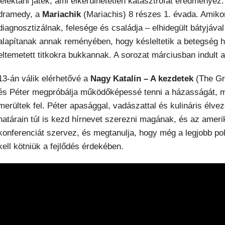
lélektani játék, ami elkerülhetetlen katasztrófát eredményez
dramedy, a
Mariachik
(Mariachis) 8 részes 1. évada. Amiko
diagnosztizálnak, felesége és családja – elhidegült bátyjáva
alapítanak annak reményében, hogy késleltetik a betegség h
eltemetett titkokra bukkannak. A sorozat márciusban indult
13-án válik elérhetővé a
Nagy Katalin – A kezdetek
(The Gre
és Péter megpróbálja működőképessé tenni a házasságát, m
merültek fel. Péter apasággal, vadászattal és kulináris élvez
határain túl is kezd hírnevet szerezni magának, és az amerik
konferenciát szervez, és megtanulja, hogy még a legjobb p
kell kötniük a fejlődés érdekében.