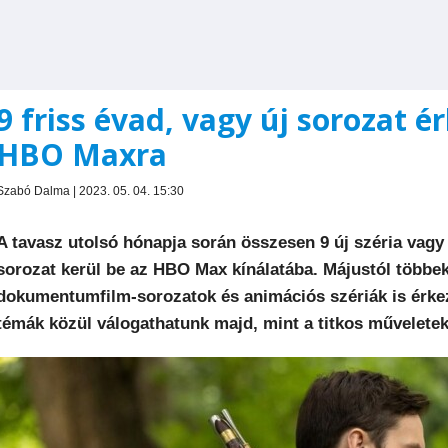
9 friss évad, vagy új sorozat 
HBO Maxra
Szabó Dalma | 2023. 05. 04. 15:30
A tavasz utolsó hónapja során összesen 9 új széria vagy 
sorozat kerül be az HBO Max kínálatába. Májustól többek
dokumentumfilm-sorozatok és animációs szériák is érkez
témák közül válogathatunk majd, mint a titkos műveletek,