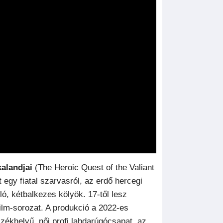
kalandjai
(The Heroic Quest of the Valiant
 egy fiatal szarvasról, az erdő hercegi
ó, kétbalkezes kölyök. 17-től lesz
m-sorozat. A produkció a 2022-es
zékhelyű, női profi labdarúgócsapat, az