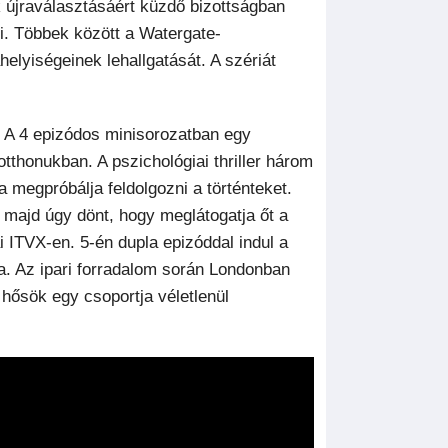
k újraválasztásáért küzdő bizottságban
ki. Többek között a Watergate-
lyiségeinek lehallgatását. A szériát
. A 4 epizódos minisorozatban egy
tthonukban. A pszichológiai thriller három
a megpróbálja feldolgozni a történteket.
, majd úgy dönt, hogy meglátogatja őt a
 ITVX-en. 5-én dupla epizóddal indul a
a. Az ipari forradalom során Londonban
hősök egy csoportja véletlenül