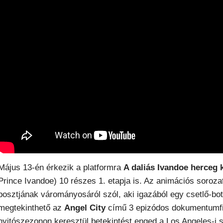
Május 13-én érkezik a platformra
A daliás Ivandoe herceg 
Prince Ivandoe) 10 részes 1. etapja is. Az animációs sorozat
posztjának várományosáról szól, aki igazából egy csetlő-botl
megtekinthető az
Angel City
című 3 epizódos dokumentumfil
nyitószezonon keresztül betekintést enged a Los Angeles-i s