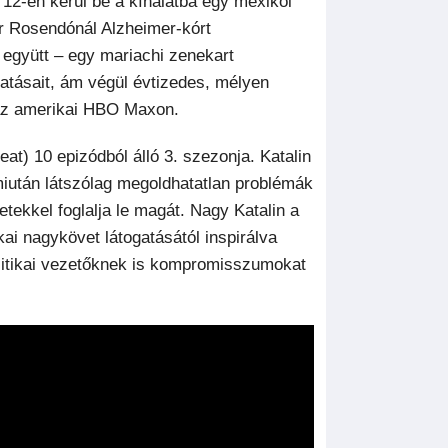
. 12-én kerül be a kínálatba egy mexikói
r Rosendónál Alzheimer-kórt
l együtt – egy mariachi zenekart
atásait, ám végül évtizedes, mélyen
 az amerikai HBO Maxon.
at) 10 epizódból álló 3. szezonja. Katalin
iután látszólag megoldhatatlan problémák
etekkel foglalja le magát. Nagy Katalin a
ai nagykövet látogatásától inspirálva
olitikai vezetőknek is kompromisszumokat