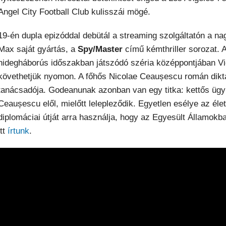
Angel City Football Club kulisszái mögé.
19-én dupla epizóddal debütál a streaming szolgáltatón a 
Max saját gyártás, a
Spy/Master
című kémthriller sorozat.
hidegháborús időszakban játszódó széria középpontjában Vic
követhetjük nyomon. A főhős Nicolae Ceaușescu román diktá
tanácsadója. Godeanunak azonban van egy titka: kettős ügy
Ceaușescu elől, mielőtt lelepleződik. Egyetlen esélye az él
diplomáciai útját arra használja, hogy az Egyesült Államokb
itt
írtunk
.