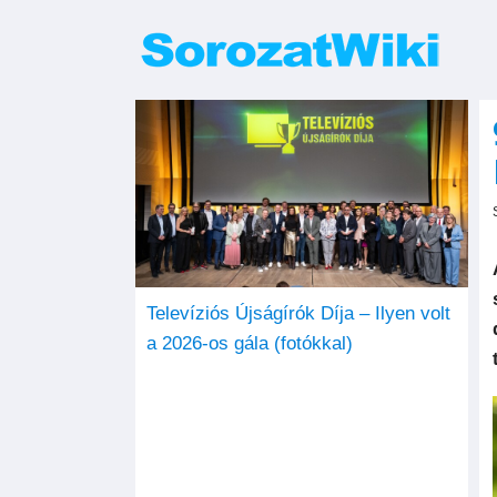
Kihagyás
Televíziós Újságírók Díja – Ilyen volt
a 2026-os gála (fotókkal)