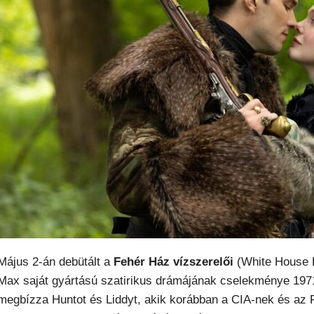
Május 2-án debütált a
Fehér Ház vízszerelői
(White House 
Max saját gyártású szatirikus drámájának cselekménye 197
megbízza Huntot és Liddyt, akik korábban a CIA-nek és az F