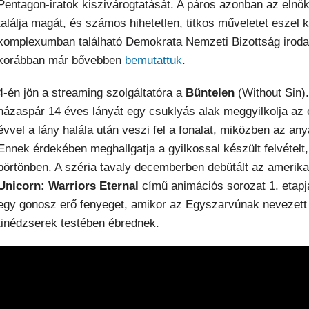
Pentagon-iratok kiszivárogtatását. A páros azonban az elnö
találja magát, és számos hihetetlen, titkos műveletet eszel 
komplexumban található Demokrata Nemzeti Bizottság irodahe
korábban már bővebben
bemutattuk
.
4-én jön a streaming szolgáltatóra a
Bűntelen
(Without Sin)
házaspár 14 éves lányát egy csuklyás alak meggyilkolja az o
évvel a lány halála után veszi fel a fonalat, miközben az any
Ennek érdekében meghallgatja a gyilkossal készült felvételt
börtönben. A széria tavaly decemberben debütált az amerikai
Unicorn: Warriors Eternal
című animációs sorozat 1. etapj
egy gonosz erő fenyeget, amikor az Egyszarvúnak nevezett 
tinédzserek testében ébrednek.