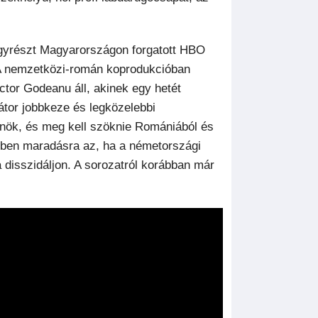
nagyrészt Magyarországon forgatott HBO
 A nemzetközi-román koprodukcióban
tor Godeanu áll, akinek egy hetét
tor jobbkeze és legközelebbi
nök, és meg kell szöknie Romániából és
etben maradásra az, ha a németországi
a disszidáljon. A sorozatról korábban már