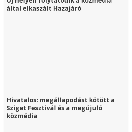
Új helyen folytatódik a közmédia
által elkaszált Hazajáró
Hivatalos: megállapodást kötött a
Sziget Fesztivál és a megújuló
közmédia