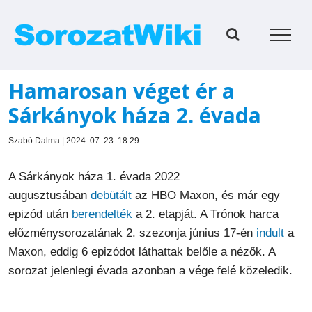
Kihagyás
Hamarosan véget ér a
Sárkányok háza 2. évada
Szabó Dalma | 2024. 07. 23. 18:29
A Sárkányok háza 1. évada 2022
augusztusában
debütált
az HBO Maxon, és már egy
epizód után
berendelték
a 2. etapját. A Trónok harca
előzménysorozatának 2. szezonja június 17-én
indult
a
Maxon, eddig 6 epizódot láthattak belőle a nézők. A
sorozat jelenlegi évada azonban a vége felé közeledik.