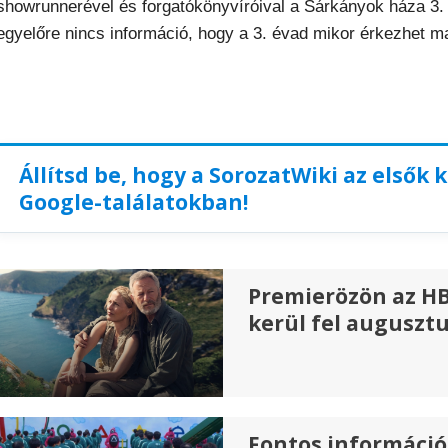
showrunnerével és forgatókönyvíróival a Sárkányok háza 3. é
egyelőre nincs információ, hogy a 3. évad mikor érkezhet m
Állítsd be, hogy a SorozatWiki az elsők 
Google-találatokban!
Premierözön az HB
kerül fel auguszt
Fontos információ