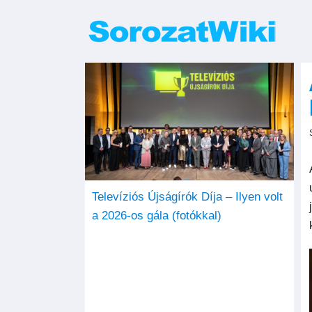
Kihagyás
Televíziós Újságírók Díja – Ilyen volt
a 2026-os gála (fotókkal)