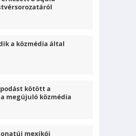
tvérsorozatáról
dik a közmédia által
apodást kötött a
és a megújuló közmédia
onatúj mexikói