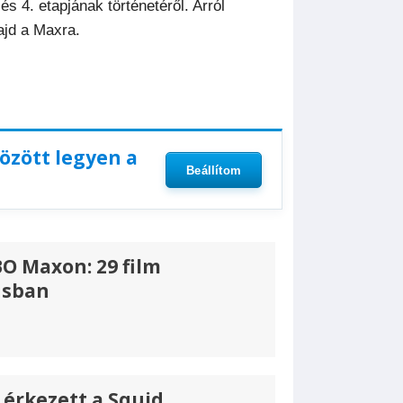
s 4. etapjának történetéről. Arról
ajd a Maxra.
között legyen a
Beállítom
O Maxon: 29 film
usban
 érkezett a Squid