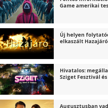
Game amerikai tes
Új helyen folytató
elkaszált Hazajáró
Hivatalos: megáll
Sziget Fesztivál 
Augusztusban vad