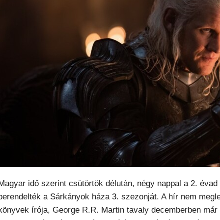
Magyar idő szerint csütörtök délután, négy nappal a 2. évad 
berendelték a Sárkányok háza 3. szezonját. A hír nem megle
könyvek írója, George R.R. Martin tavaly decemberben már e