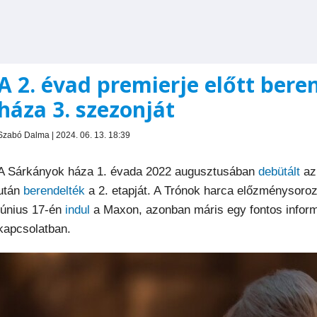
A 2. évad premierje előtt ber
háza 3. szezonját
Szabó Dalma | 2024. 06. 13. 18:39
A Sárkányok háza 1. évada 2022 augusztusában
debütált
az
után
berendelték
a 2. etapját. A Trónok harca előzménysoroz
június 17-én
indul
a Maxon, azonban máris egy fontos informá
kapcsolatban.