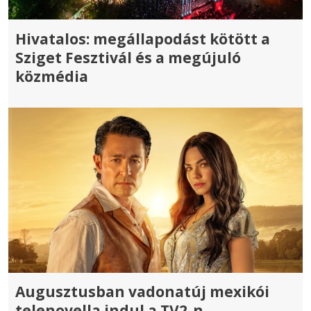
Hivatalos: megállapodást kötött a
Sziget Fesztivál és a megújuló
közmédia
Augusztusban vadonatúj mexikói
telenovella indul a TV2-n