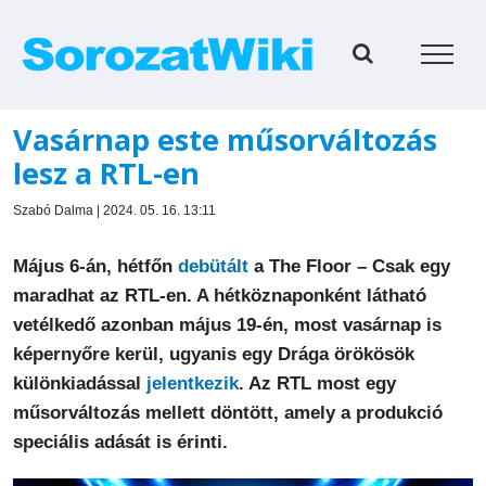
Kihagyás
Vasárnap este műsorváltozás
lesz a RTL-en
Szabó Dalma | 2024. 05. 16. 13:11
Május 6-án, hétfőn
debütált
a The Floor – Csak egy
maradhat az RTL-en. A hétköznaponként látható
vetélkedő azonban május 19-én, most vasárnap is
képernyőre kerül, ugyanis egy Drága örökösök
különkiadással
jelentkezik
. Az RTL most egy
műsorváltozás mellett döntött, amely a produkció
speciális adását is érinti.