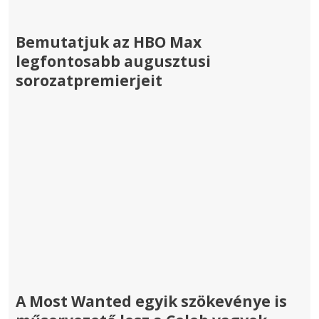
Bemutatjuk az HBO Max
legfontosabb augusztusi
sorozatpremierjeit
A Most Wanted egyik szökevénye is