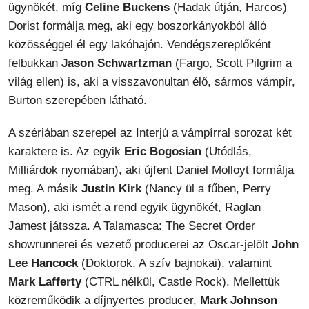
ügynökét, míg
Celine Buckens
(Hadak útján, Harcos)
Dorist formálja meg, aki egy boszorkányokból álló
közösséggel él egy lakóhajón. Vendégszereplőként
felbukkan
Jason Schwartzman
(Fargo, Scott Pilgrim a
világ ellen) is, aki a visszavonultan élő, sármos vámpír,
Burton szerepében látható.
A szériában szerepel az Interjú a vámpírral sorozat két
karaktere is. Az egyik
Eric Bogosian
(Utódlás,
Milliárdok nyomában), aki újfent Daniel Molloyt formálja
meg. A másik
Justin Kirk
(Nancy ül a fűben, Perry
Mason), aki ismét a rend egyik ügynökét, Raglan
Jamest játssza. A Talamasca: The Secret Order
showrunnerei és vezető producerei az Oscar-jelölt
John
Lee Hancock
(Doktorok, A szív bajnokai), valamint
Mark Lafferty
(CTRL nélkül, Castle Rock). Mellettük
közreműködik a díjnyertes producer,
Mark Johnson