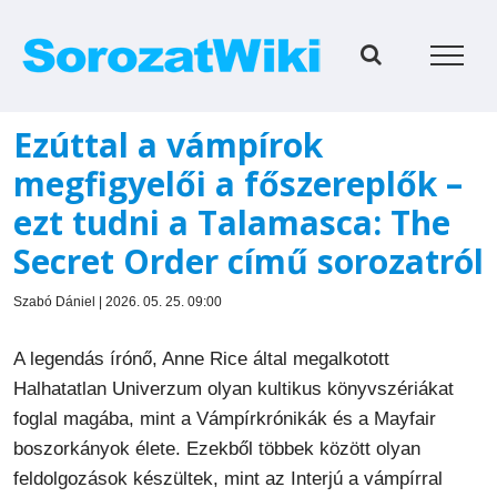
Kihagyás
Ezúttal a vámpírok
megfigyelői a főszereplők –
ezt tudni a Talamasca: The
Secret Order című sorozatról
Szabó Dániel | 2026. 05. 25. 09:00
A legendás írónő, Anne Rice által megalkotott
Halhatatlan Univerzum olyan kultikus könyvszériákat
foglal magába, mint a Vámpírkrónikák és a Mayfair
boszorkányok élete. Ezekből többek között olyan
feldolgozások készültek, mint az Interjú a vámpírral