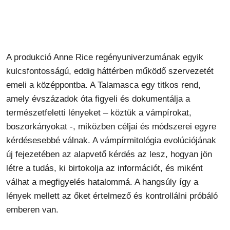
A produkció Anne Rice regényuniverzumának egyik
kulcsfontosságú, eddig háttérben működő szervezetét
emeli a középpontba. A Talamasca egy titkos rend,
amely évszázadok óta figyeli és dokumentálja a
természetfeletti lényeket – köztük a vámpírokat,
boszorkányokat -, miközben céljai és módszerei egyre
kérdésesebbé válnak. A vámpírmitológia evolúciójának
új fejezetében az alapvető kérdés az lesz, hogyan jön
létre a tudás, ki birtokolja az információt, és miként
válhat a megfigyelés hatalommá. A hangsúly így a
lények mellett az őket értelmező és kontrollálni próbáló
emberen van.