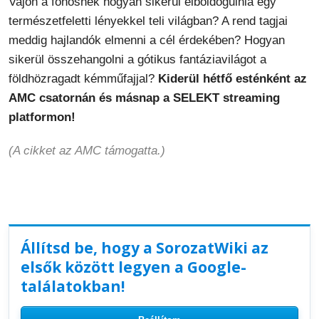
Vajon a főhősnek hogyan sikerül elboldogulnia egy
természetfeletti lényekkel teli világban? A rend tagjai
meddig hajlandók elmenni a cél érdekében? Hogyan
sikerül összehangolni a gótikus fantáziavilágot a
földhözragadt kémműfajjal?
Kiderül hétfő esténként az
AMC csatornán és másnap a SELEKT streaming
platformon!
(A cikket az AMC támogatta.)
Állítsd be, hogy a SorozatWiki az
elsők között legyen a Google-
találatokban!