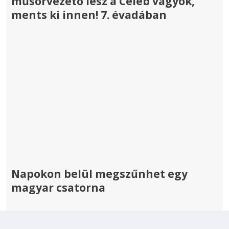
műsorvezető lesz a Celeb vagyok,
ments ki innen! 7. évadában
Napokon belül megszűnhet egy
magyar csatorna