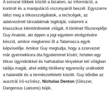
A sorozat többek között a bizalom, az információ, a
kontroll és a manipuláció viszonyairól beszél. Egyszerre
idézi meg a titkosszolgálatok, a techcégek, az
adatvezérelt társadalmak logikáját, valamint a
klasszikus kémtörténetek világát. A történet főszereplője
Guy Anatole, aki éppen a jogi egyetem elvégzésére
készül, amikor megkeresi őt a Talamasca egyik
képviselője. Amikor Guy megtudja, hogy a szervezet
már gyermekkora óta figyelemmel kíséri, hirtelen egy
titkos ügynökökkel és halhatatlan lényekkel teli világban
találja magát, ahol eddig törékeny egyensúly uralkodott
a halandók és a természetfeletti között. Guy bőrébe az
ausztrál író-színész,
Nicholas Denton
(Gikszer,
Dangerous Liaisons) bújik.