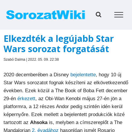
Kihagyás
Elkezdték a legújabb Star
Wars sorozat forgatását
Szabó Dalma | 2022. 05. 09. 22:38
2020 decemberében a Disney
bejelentette
, hogy 10 új
Star Wars sorozatot fognak készíteni az elkövetkezendő
években.
Ezek közül
a The Book of Boba Fett december
29-én
érkezett
, az Obi-
Wan
Kenobi
május 27-én jön a
platformra, a 12 részes Andor pedig szintén idén kerül
képernyőre. Ezek mellett a bejelentett produkciók közé
tartozott
az
Ahsoka
is, melyben a címszereplőt a The
Mandalorian
2. évadához
hasonlóan ismét Rosario