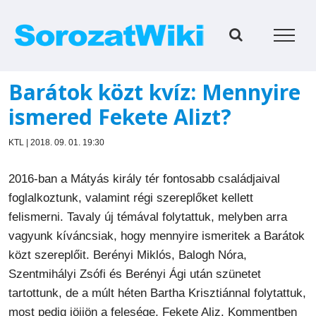
Kihagyás
Barátok közt kvíz: Mennyire
ismered Fekete Alizt?
KTL | 2018. 09. 01. 19:30
2016-ban a Mátyás király tér fontosabb családjaival
foglalkoztunk, valamint régi szereplőket kellett
felismerni. Tavaly új témával folytattuk, melyben arra
vagyunk kíváncsiak, hogy mennyire ismeritek a Barátok
közt szereplőit. Berényi Miklós, Balogh Nóra,
Szentmihályi Zsófi és Berényi Ági után szünetet
tartottunk, de a múlt héten Bartha Krisztiánnal folytattuk,
most pedig jöjjön a felesége, Fekete Aliz. Kommentben