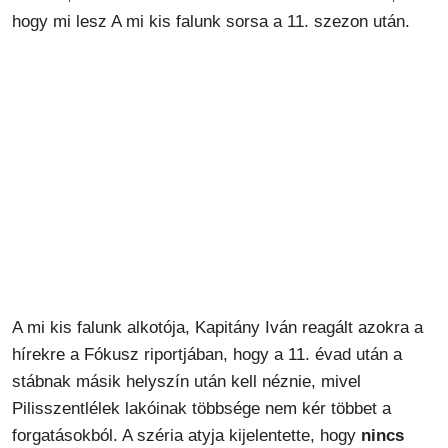
hogy mi lesz A mi kis falunk sorsa a 11. szezon után.
A mi kis falunk alkotója, Kapitány Iván reagált azokra a
hírekre a Fókusz riportjában, hogy a 11. évad után a
stábnak másik helyszín után kell néznie, mivel
Pilisszentlélek lakóinak többsége nem kér többet a
forgatásokból. A széria atyja kijelentette, hogy
nincs