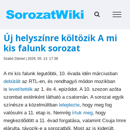
Kihagyás
Új helyszínre költözik A mi
kis falunk sorozat
Szabó Dániel | 2026. 05. 13. 17:38
A mi kis falunk legutóbbi, 10. évada idén márciusban
debütált
az RTL-en, és rendhagyó módon mozikban
is
levetítették
az 1. és 4. epizódot. A 10. szezon azóta
szombat esténként látható a csatornán. A sorozat egyik
színésze a közelmúltban
leleplezte
, hogy meg fog
valósulni a 11. etap is. Nemrég
írtuk meg
, hogy
megkezdődött a 11. évad forgatása, valamint Csuja Imre
elárulta, távozik-e a sorozatból. Most az is kiderült,