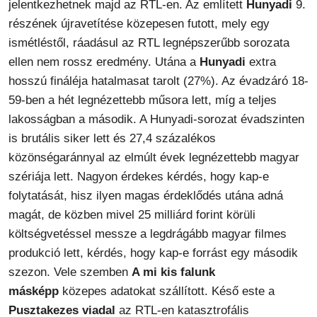
jelentkezhetnek majd az RTL-en. Az említett
Hunyadi
9.
részének újravetítése közepesen futott, mely egy
ismétléstől, ráadásul az RTL legnépszerűbb sorozata
ellen nem rossz eredmény. Utána a
Hunyadi
extra
hosszú fináléja hatalmasat tarolt (27%). Az évadzáró 18-
59-ben a hét legnézettebb műsora lett, míg a teljes
lakosságban a második. A Hunyadi-sorozat évadszinten
is brutális siker lett és 27,4 százalékos
közönségaránnyal az elmúlt évek legnézettebb magyar
szériája lett. Nagyon érdekes kérdés, hogy kap-e
folytatását, hisz ilyen magas érdeklődés utána adná
magát, de közben mivel 25 milliárd forint körüli
költségvetéssel messze a legdrágább magyar filmes
produkció lett, kérdés, hogy kap-e forrást egy második
szezon. Vele szemben
A mi kis falunk
másképp
közepes adatokat szállított. Késő este a
Pusztakezes viadal
az RTL-en katasztrofális