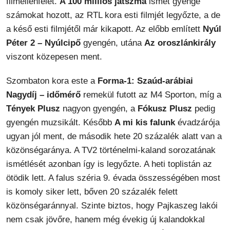
filmellenfelét.
A 100 milliós játszma
ismét gyenge
számokat hozott, az RTL kora esti filmjét legyőzte, a de
a késő esti filmjétől már kikapott. Az előbb említett
Nyúl
Péter 2 – Nyúlcipő
gyengén, utána
Az oroszlánkirály
viszont közepesen ment.
Szombaton kora este a
Forma-1: Szaúd-arábiai
Nagydíj – időmérő
remekül futott az M4 Sporton, míg a
Tények Plusz
nagyon gyengén, a
Fókusz Plusz
pedig
gyengén muzsikált. Később
A mi kis falunk
évadzárója
ugyan jól ment, de második hete 20 százalék alatt van a
közönségaránya. A TV2 történelmi-kaland sorozatának
ismétlését azonban így is legyőzte. A heti toplistán az
ötödik lett. A falus széria 9. évada összességében most
is komoly siker lett, bőven 20 százalék felett
közönségaránnyal. Szinte biztos, hogy Pajkaszeg lakói
nem csak jövőre, hanem még évekig új kalandokkal