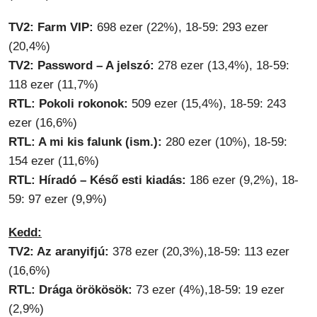
TV2: Farm VIP:
698 ezer (22%), 18-59: 293 ezer
(20,4%)
TV2: Password – A jelszó:
278 ezer (13,4%), 18-59:
118 ezer (11,7%)
RTL: Pokoli rokonok:
509 ezer (15,4%), 18-59: 243
ezer (16,6%)
RTL: A mi kis falunk (ism.):
280 ezer (10%), 18-59:
154 ezer (11,6%)
RTL: Híradó – Késő esti kiadás:
186 ezer (9,2%), 18-
59: 97 ezer (9,9%)
Kedd:
TV2: Az aranyifjú:
378 ezer (20,3%),18-59: 113 ezer
(16,6%)
RTL: Drága örökösök:
73 ezer (4%),18-59: 19 ezer
(2,9%)