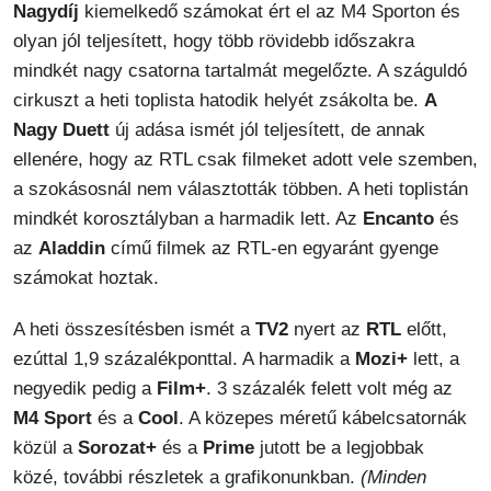
Nagydíj
kiemelkedő számokat ért el az M4 Sporton és
olyan jól teljesített, hogy több rövidebb időszakra
mindkét nagy csatorna tartalmát megelőzte. A száguldó
cirkuszt a heti toplista hatodik helyét zsákolta be.
A
Nagy Duett
új adása ismét jól teljesített, de annak
ellenére, hogy az RTL csak filmeket adott vele szemben,
a szokásosnál nem választották többen. A heti toplistán
mindkét korosztályban a harmadik lett. Az
Encanto
és
az
Aladdin
című filmek az RTL-en egyaránt gyenge
számokat hoztak.
A heti összesítésben ismét a
TV2
nyert az
RTL
előtt,
ezúttal 1,9 százalékponttal. A harmadik a
Mozi+
lett, a
negyedik pedig a
Film+
. 3 százalék felett volt még az
M4 Sport
és a
Cool
. A közepes méretű kábelcsatornák
közül a
Sorozat+
és a
Prime
jutott be a legjobbak
közé, további részletek a grafikonunkban.
(Minden