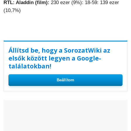
RTL: Aladdin (film):
230 ezer (9%): 18-59: 139 ezer
(10,7%)
Állítsd be, hogy a SorozatWiki az
elsők között legyen a Google-
találatokban!
Beállítom