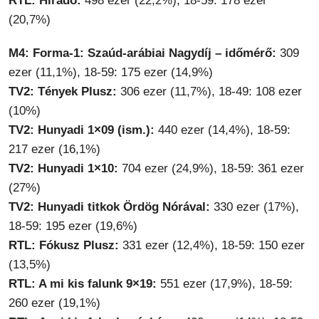
RTL: Híradó:
498 ezer (22,2%), 18-59: 178 ezer
(20,7%)
M4: Forma-1: Szaúd-arábiai Nagydíj – időmérő:
309
ezer (11,1%), 18-59: 175 ezer (14,9%)
TV2: Tények Plusz:
306 ezer (11,7%), 18-49: 108 ezer
(10%)
TV2: Hunyadi 1×09 (ism.):
440 ezer (14,4%), 18-59:
217 ezer (16,1%)
TV2: Hunyadi 1×10:
704 ezer (24,9%), 18-59: 361 ezer
(27%)
TV2: Hunyadi titkok Ördög Nórával:
330 ezer (17%),
18-59: 195 ezer (19,6%)
RTL: Fókusz Plusz:
331 ezer (12,4%), 18-59: 150 ezer
(13,5%)
RTL: A mi kis falunk 9×19:
551 ezer (17,9%), 18-59:
260 ezer (19,1%)