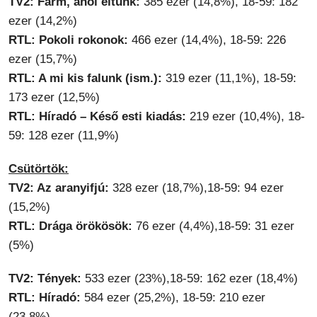
TV2: Farm, ahol éltünk:
385 ezer (14,8%), 18-59: 182
ezer (14,2%)
RTL: Pokoli rokonok:
466 ezer (14,4%), 18-59: 226
ezer (15,7%)
RTL: A mi kis falunk (ism.):
319 ezer (11,1%), 18-59:
173 ezer (12,5%)
RTL: Híradó – Késő esti kiadás:
219 ezer (10,4%), 18-
59: 128 ezer (11,9%)
Csütörtök:
TV2: Az aranyifjú:
328 ezer (18,7%),18-59: 94 ezer
(15,2%)
RTL: Drága örökösök:
76 ezer (4,4%),18-59: 31 ezer
(5%)
TV2: Tények:
533 ezer (23%),18-59: 162 ezer (18,4%)
RTL: Híradó:
584 ezer (25,2%), 18-59: 210 ezer
(23,8%)