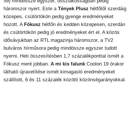
59) mindössze egyszer, összlakosságban pedig
háromszor nyert. Este a
Tények Plusz
hétfőtől szerdáig
közepes, csütörtökön pedig gyenge eredményeket
hozott. A
Fókusz
hétfőn és kedden közepesen, szerdán
és csütörtökön pedig jó eredményeket ért el. A közös
idősávjukban az RTL magazinja háromszor, a TV2
bulváros hírműsora pedig mindössze egyszer tudott
nyerni. Heti összesítésben 1,7 százalékponttal ismét a
Fókusz ment jobban.
A mi kis falunk
Coolon 19 órakor
látható újravetítése ismét kimagasló eredményeket
szállított, 6 és 11 százalék közötti közönségarányokkal.