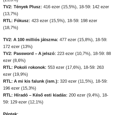
TV2: Tények Plusz:
416 ezer (15,5%), 18-59: 142 ezer
(13,7%)
RTL: Fókusz:
423 ezer (15,5%), 18-59: 198 ezer
(18,7%)
TV2: A 100 milliós játszma:
477 ezer (15,8%), 18-59:
172 ezer (13%)
TV2: Password – A jelszó:
223 ezer (10,7%), 18-59: 88
ezer (8,6%)
RTL: Pokoli rokonok:
553 ezer (17,6%), 18-59: 263
ezer (19,9%)
RTL: A mi kis falunk (ism.):
320 ezer (11,5%), 18-59:
196 ezer (15,3%)
RTL: Híradó – Késő esti kiadás:
200 ezer (9,4%), 18-
59: 129 ezer (12,1%)
Péntek: