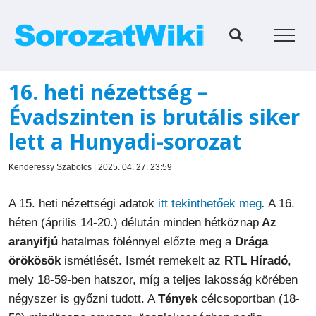
Kihagyás
16. heti nézettség –
Évadszinten is brutális siker
lett a Hunyadi-sorozat
Kenderessy Szabolcs | 2025. 04. 27. 23:59
A 15. heti nézettségi adatok
itt tekinthetőek meg
.
A 16.
héten (április 14-20.) délután minden hétköznap
Az
aranyifjú
hatalmas fölénnyel előzte meg a
Drága
örökösök
ismétlését. Ismét remekelt az
RTL Híradó
,
mely 18-59-ben hatszor, míg a teljes lakosság körében
négyszer is győzni tudott. A
Tények
célcsoportban (18-