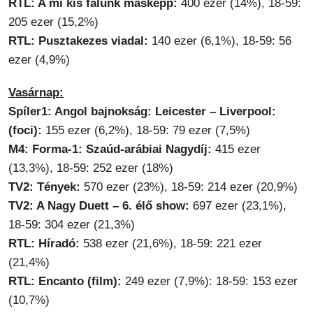
RTL: A mi kis falunk másképp:
400 ezer (14%), 18-59:
205 ezer (15,2%)
RTL: Pusztakezes viadal:
140 ezer (6,1%), 18-59: 56
ezer (4,9%)
Vasárnap:
Spíler1: Angol bajnokság: Leicester – Liverpool:
(foci):
155 ezer (6,2%), 18-59: 79 ezer (7,5%)
M4: Forma-1: Szaúd-arábiai Nagydíj:
415 ezer
(13,3%), 18-59: 252 ezer (18%)
TV2: Tények:
570 ezer (23%), 18-59: 214 ezer (20,9%)
TV2: A Nagy Duett – 6. élő show:
697 ezer (23,1%),
18-59: 304 ezer (21,3%)
RTL: Híradó:
538 ezer (21,6%), 18-59: 221 ezer
(21,4%)
RTL: Encanto (film):
249 ezer (7,9%): 18-59: 153 ezer
(10,7%)