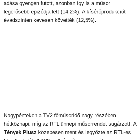
adása gyengén futott, azonban így is a műsor
legerősebb epizódja lett (14,2%). A kísérőprodukciót
évadszinten kevesen követték (12,5%).
Nagypénteken a TV2 főműsoridő nagy részében
hétköznapi, míg az RTL ünnepi műsorrendet sugárzott. A
Tények Plusz
közepesen ment és legyőzte az RTL-es