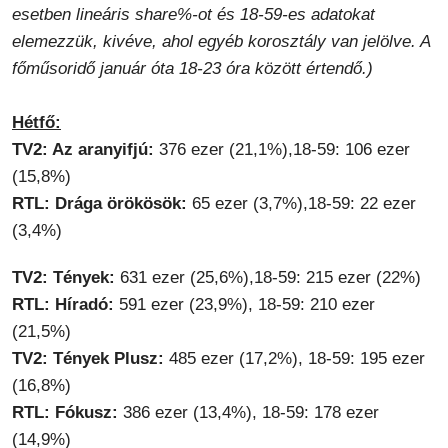
esetben lineáris share%-ot és 18-59-es adatokat
elemezzük, kivéve, ahol egyéb korosztály van jelölve. A
főműsoridő január óta 18-23 óra között értendő.)
Hétfő:
TV2: Az aranyifjú:
376 ezer (21,1%),18-59: 106 ezer
(15,8%)
RTL: Drága örökösök:
65 ezer (3,7%),18-59: 22 ezer
(3,4%)
TV2: Tények:
631 ezer (25,6%),18-59: 215 ezer (22%)
RTL: Híradó:
591 ezer (23,9%), 18-59: 210 ezer
(21,5%)
TV2: Tények Plusz:
485 ezer (17,2%), 18-59: 195 ezer
(16,8%)
RTL: Fókusz:
386 ezer (13,4%), 18-59: 178 ezer
(14,9%)