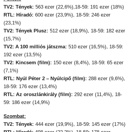
TV2: Tények:
563 ezer (22,6%),18-59: 191 ezer (18%)
RTL: Híradó:
600 ezer (23,9%), 18-59: 246 ezer
(23,1%)
TV2: Tények Plusz:
512 ezer (18,9%), 18-59: 182 ezer
(15,7%)
TV2: A 100 milliós játszma:
510 ezer (16,5%), 18-59:
192 ezer (13,5%)
TV2: Kincsem (film):
150 ezer (8,4%), 18-59: 65 ezer
(7,1%)
RTL: Nyúl Péter 2 – Nyúlcipő (film):
288 ezer (9,6%),
18-59: 176 ezer (13,4%)
RTL: Az oroszlánkirály (film):
292 ezer (11,4%), 18-
59: 186 ezer (14,9%)
Szombat:
TV2: Tények:
444 ezer (19,9%), 18-59: 145 ezer (17%)