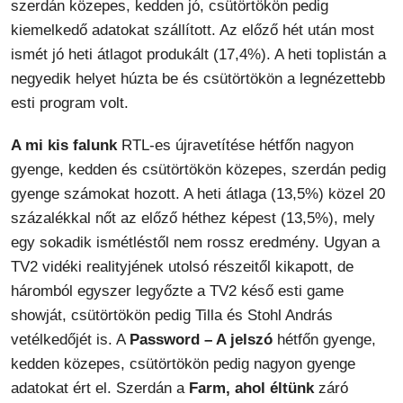
szerdán közepes, kedden jó, csütörtökön pedig
kiemelkedő adatokat szállított. Az előző hét után most
ismét jó heti átlagot produkált (17,4%). A heti toplistán a
negyedik helyet húzta be és csütörtökön a legnézettebb
esti program volt.
A mi kis falunk
RTL-es újravetítése hétfőn nagyon
gyenge, kedden és csütörtökön közepes, szerdán pedig
gyenge számokat hozott. A heti átlaga (13,5%) közel 20
százalékkal nőt az előző héthez képest (13,5%), mely
egy sokadik ismétléstől nem rossz eredmény. Ugyan a
TV2 vidéki realityjének utolsó részeitől kikapott, de
háromból egyszer legyőzte a TV2 késő esti game
showját, csütörtökön pedig Tilla és Stohl András
vetélkedőjét is. A
Password – A jelszó
hétfőn gyenge,
kedden közepes, csütörtökön pedig nagyon gyenge
adatokat ért el. Szerdán a
Farm, ahol éltünk
záró