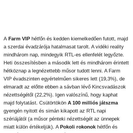
A
Farm VIP
hétfőn és kedden kiemelkedően futott, majd
a szerdai évadzárója hatalmasat tarolt. A vidéki reality
mindhárom nap, mindegyik RTL-es ellenfelét legyőzte.
Heti összesítésben a második lett és mindhárom érintett
hétköznap a legnézettebb műsor tudott lenni. A Farm
VIP évadszinten egyértelműen sikeres lett (19,3%), de
elmaradt az előtte ebben a sávban lévő Kincsvadászok
nézettségétől (22,2%). Igen valószínű, hogy kaphat
majd folytatást. Csütörtökön
A 100 milliós játszma
gyengén nyitott és simán kikapott az RTL napi
szériájától (a műsor pénteki nézettségét az ünnepek
miatt külön értékeljük). A
Pokoli rokonok
hétfőn és