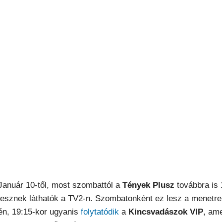
Január 10-től, most szombattól a
Tények Plusz
továbbra is 
lesznek láthatók a TV2-n. Szombatonként ez lesz a menetre
én, 19:15-kor ugyanis
folytatódik
a
Kincsvadászok VIP
, am