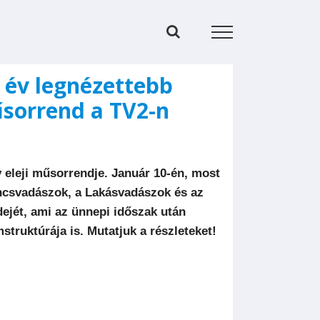
i év legnézettebb
űsorrend a TV2-n
 eleji műsorrendje. Január 10-én, most
incsvadászok, a Lakásvadászok és az
dejét, ami az ünnepi időszak után
struktúrája is. Mutatjuk a részleteket!