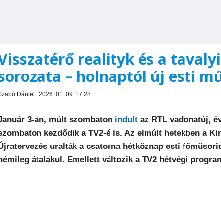
Visszatérő realityk és a tavaly
sorozata – holnaptól új esti m
Szabó Dániel | 2026. 01. 09. 17:28
Január 3-án, múlt szombaton
indult
az RTL vadonatúj, év
szombaton kezdődik a TV2-é is. Az elmúlt hetekben a K
Újratervezés uralták a csatorna hétköznap esti főműsori
némileg átalakul. Emellett változik a TV2 hétvégi program