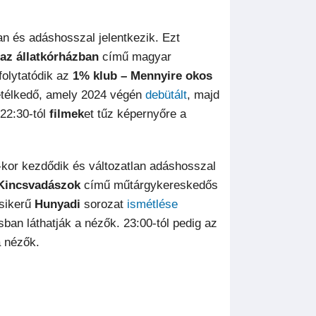
an és adáshosszal jelentkezik. Ezt
az állatkórházban
című magyar
folytatódik az
1% klub – Mennyire okos
vetélkedő, amely 2024 végén
debütált
, majd
 22:30-tól
filmek
et tűz képernyőre a
-kor kezdődik és változatlan adáshosszal
Kincsvadászok
című műtárgykereskedős
 sikerű
Hunyadi
sorozat
ismétlése
ban láthatják a nézők. 23:00-tól pedig az
a nézők.