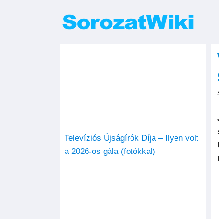
Kihagyás
Televíziós Újságírók Díja – Ilyen volt
a 2026-os gála (fotókkal)