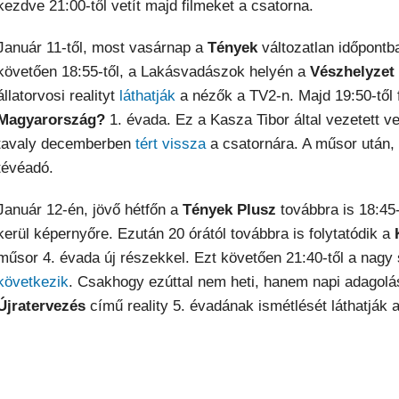
kezdve 21:00-től vetít majd filmeket a csatorna.
Január 11-től, most vasárnap a
Tények
változatlan időpontb
követően 18:55-től, a Lakásvadászok helyén a
Vészhelyzet 
állatorvosi realityt
láthatják
a nézők a TV2-n. Majd 19:50-től 
Magyarország?
1. évada. Ez a Kasza Tibor által vezetett 
tavaly decemberben
tért vissza
a csatornára. A műsor után,
tévéadó.
Január 12-én, jövő hétfőn a
Tények Plusz
továbbra is 18:45
kerül képernyőre. Ezután 20 órától továbbra is folytatódik a
műsor 4. évada új részekkel. Ezt követően 21:40-től a nagy
következik
. Csakhogy ezúttal nem heti, hanem napi adagolás
Újratervezés
című reality 5. évadának ismétlését láthatják 