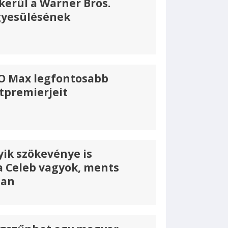
kerül a Warner Bros.
gyesülésének
O Max legfontosabb
tpremierjeit
ik szökevénye is
a Celeb vagyok, ments
ban