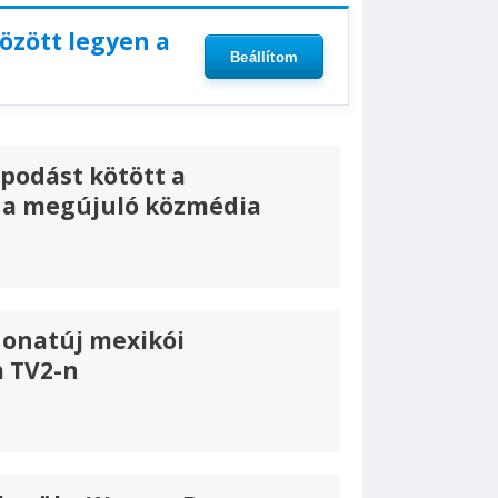
között legyen a
Beállítom
apodást kötött a
és a megújuló közmédia
onatúj mexikói
a TV2-n