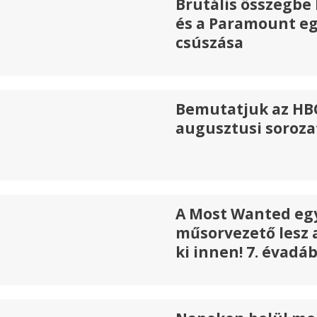
Brutális összegbe 
és a Paramount e
csúszása
Bemutatjuk az HB
augusztusi soroza
A Most Wanted egy
műsorvezető lesz 
ki innen! 7. évadá