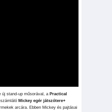
 új stand-up műsorával, a
Practical
t számláló
Mickey egér játszótere+
rmekek arcára. Ebben Mickey és pajtásai