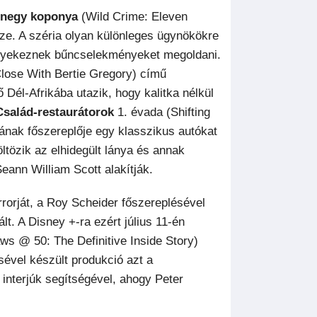
enegy koponya
(Wild Crime: Eleven
e. A széria olyan különleges ügynökökre
e igyekeznek bűncselekményeket megoldani.
lose With Bertie Gregory) című
Dél-Afrikába utazik, hogy kalitka nélkül
Család-restaurátorok
1. évada (Shifting
jának főszereplője egy klasszikus autókat
ltözik az elhidegült lánya és annak
eann William Scott alakítják.
rorját, a Roy Scheider főszereplésével
lt. A Disney +-ra ezért július 11-én
ws @ 50: The Definitive Inside Story)
ével készült produkció azt a
s interjúk segítségével, ahogy Peter