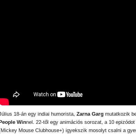
Július 18-án egy indiai humorista,
Zarna Garg
mutatkozik be
People Win
nel. 22-től egy animációs sorozat, a 10 epizódo
(Mickey Mouse Clubhouse+) igyekszik mosolyt csalni a gye