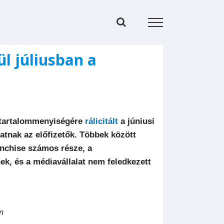
l júliusban a
tartalommenyiségére
rálicitált
a júniusi
atnak az előfizetők. Többek között
ranchise számos része, a
k, és a médiavállalat nem feledkezett
m