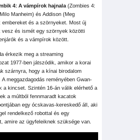
mbik 4: A vámpírok hajnala
(Zombies 4:
(Milo Manheim) és Addison (Meg
 embereket és a szörnyeket. Most új
ot vesz és ismét egy szörnyek közötti
enjárók és a vámpírok között.
da érkezik meg a streaming
rozat 1977-ben játszódik, amikor a korai
ak szárnyra, hogy a kínai birodalom
nál. A meggazdagodás reményében Gwan-
a kincset. Szintén 16-án válik elérhető a
rek a múltból fennmaradt kacatok
pontjában egy ócskavas-kereskedő áll, aki
el rendelkező robottal és egy
t, amire az ügyfeleiknek szüksége van.