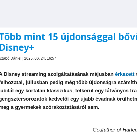
Több mint 15 újdonsággal bővü
Disney+
Szabó Dániel | 2025. 06. 24. 16:57
A Disney streaming szolgáltatásának májusban
érkezett
felhozatal, júliusban pedig még több újdonságra számíth
jubilál egy kortalan klasszikus, felkerül egy látványos f
gengsztersorozatok kedvelői egy újabb évadnak örülhetne
meg a gyermekek szórakoztatásáról sem.
Godfather of Harle