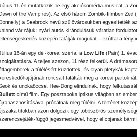
Július 11-én mutatkozik be egy akciókomédia-musical, a
Zo
Dawn of the Vampires). Az első három Zombik-filmben Zed 
Donnelly) a Seabrook nevű szülővárosukban egyesítették az
kaland vár rájuk: nyári autós kirándulásuk váratlan fordulat
ellenségeskedés közepén találják magukat – ezúttal a fényb
Július 16-án egy dél-koreai széria, a
Low Life
(Pain) 1. éva
szolgáltatásra. A teljes szezon, 11 rész felkerül. A drámaso
átlagemberek a túlélésért küzdöttek, és olyan pletykák kapt
kereskedőhajójának roncsait találták meg a koreai partok
Seok és unokaöccse, Hee-Dong elindulnak, hogy felkutassák 
Bullett
című film. Egy posztapokaliptikus világban az embe
újrahasznosításával próbálnak meg túlélni. A történet közzé
éjszaka titokban azon dolgozik egy többszörös személyiségg
szerencsejáték-függő jegesmedvével, hogy ellopjanak bármi