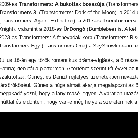
2009-es
Transformers: A bukottak bosszúja
(Transformers:
Transformers 3.
(Transformers: Dark of the Moon), a 2014
(Transformers: Age of Extinction), a 2017-es
Transformers:
Knight), valamint a 2018-as
ŰrDongó
(Bumblebee) is. A két 
2023-as Transformers: A fenevadak kora (Transformers: Ris
Transformers Egy (Transformers One) a SkyShowtime-on te
Július 18-án egy török romantikus dráma-vígjáték, a 8 rész
Hatirla) debütál a platformon. A történet szerint fél évvel a
szakítottak, Güneşt és Denizt rejtélyes üzenetekben nevezt
társörököséül. Güneş a húga álmait akarja megalapozni az ö
megakadályozni, hogy a lány másé legyen. A váratlan utazás
múlttal és eldönteni, hogy van-e még helye a szerelemnek a