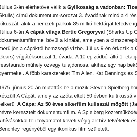
Július 2-án elérhetővé válik a
Gyilkosság a vadonban: Tiz
Skulls) című dokumentum-sorozat 3. évadának mind a 4 rész
fókuszál, akik a nemzeti parkok 85 millió hektárját lefedv
Július 6-án
A cápák világa Bertie Gregoryval
(Sharks Up C
dokumentumfilmmel bővül a kínálat, amelyben a címszereplő 
merüljön a cápáktól hemzsegő vízbe. Július 9-én érkezik a
Gears) vígjátéksorozat 1. évada. A 10 epizódból álló 1. etap
reastauráló műhely özvegy tulajdonosa, akihez egy nap bekö
gyermekei. A főbb karaktereket Tim Allen, Kat Dennings és S
1975. június 20-án mutatták be a mozik Steven Spielberg hor
készült A Cápát, amely az azóta eltelt 50 évben kultikussá vá
felkerül
A Cápa: Az 50 éves sikerfilm kulisszái mögött
(Ja
névre keresztelt dokumentumfilm. A Spielberg közreműködés
kihívásokkal teli folyamatot követi végig archív felvételek é
Benchley regényéből egy ikonikus film született.