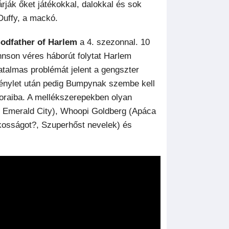
árják őket játékokkal, dalokkal és sok
Duffy, a mackó.
odfather of Harlem
a 4. szezonnal. 10
nson véres háborút folytat Harlem
atalmas problémát jelent a gengszter
rénylet után pedig Bumpynak szembe kell
soraiba. A mellékszerepekben olyan
l, Emerald City), Whoopi Goldberg (Apáca
osságot?, Szuperhőst nevelek) és