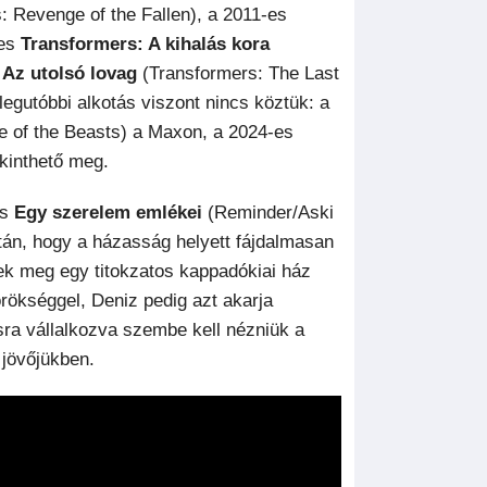
 Revenge of the Fallen), a 2011-es
-es
Transformers: A kihalás kora
 Az utolsó lovag
(Transformers: The Last
legutóbbi alkotás viszont nincs köztük: a
e of the Beasts) a Maxon, a 2024-es
kinthető meg.
es
Egy szerelem emlékei
(Reminder/Aski
zután, hogy a házasság helyett fájdalmasan
ek meg egy titokzatos kappadókiai ház
rökséggel, Deniz pedig azt akarja
ra vállalkozva szembe kell nézniük a
 jövőjükben.