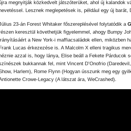
újra megnyitják közkedvelt játszóterüket, ahol új kalandok v
nevetéssel. Lesznek meglepetések is, például egy új barát, 
Július 23-án Forest Whitaker főszereplésével folytatódik a
G
részen keresztül követhetjük figyelemmel, ahogy Bumpy Joh
irányításáért a New York-i maffiacsaládok ellen, miközben h
Frank Lucas érkezezése is. A Malcolm X elleni tragikus me
néznie azzal is, hogy lánya, Elise beáll a Fekete Párducok 
színészek bukkannak fel, mint Vincent D’Onofrio (Daredevi
Show, Harlem), Rome Flynn (Hogyan ússzunk meg egy gyilk
Antionette Crowe-Legacy (A látszat ára, WeCrashed).