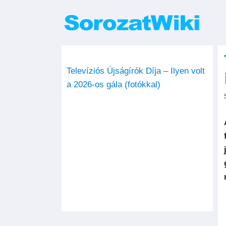
Kihagyás
Televíziós Újságírók Díja – Ilyen volt
a 2026-os gála (fotókkal)