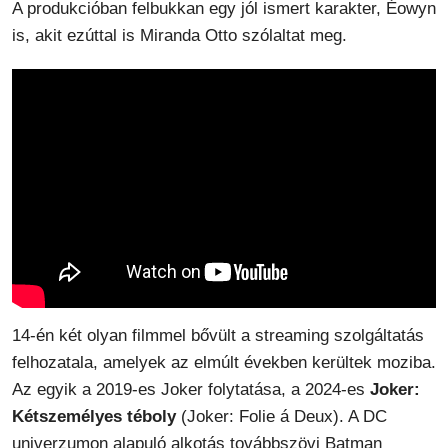
A produkcióban felbukkan egy jól ismert karakter, Éowyn
is, akit ezúttal is Miranda Otto szólaltat meg.
14-én két olyan filmmel bővült a streaming szolgáltatás
felhozatala, amelyek az elmúlt években kerültek moziba.
Az egyik a 2019-es Joker folytatása, a 2024-es
Joker:
Kétszemélyes téboly
(Joker: Folie á Deux). A DC
univerzumon alapuló alkotás továbbszövi Batman