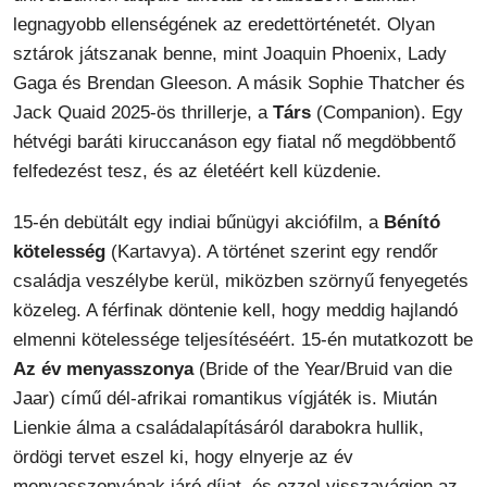
legnagyobb ellenségének az eredettörténetét. Olyan
sztárok játszanak benne, mint Joaquin Phoenix, Lady
Gaga és Brendan Gleeson. A másik Sophie Thatcher és
Jack Quaid 2025-ös thrillerje, a
Társ
(Companion). Egy
hétvégi baráti kiruccanáson egy fiatal nő megdöbbentő
felfedezést tesz, és az életéért kell küzdenie.
15-én debütált egy indiai bűnügyi akciófilm, a
Bénító
kötelesség
(Kartavya). A történet szerint egy rendőr
családja veszélybe kerül, miközben szörnyű fenyegetés
közeleg. A férfinak döntenie kell, hogy meddig hajlandó
elmenni kötelessége teljesítéséért. 15-én mutatkozott be
Az év menyasszonya
(Bride of the Year/Bruid van die
Jaar) című dél-afrikai romantikus vígjáték is. Miután
Lienkie álma a családalapításáról darabokra hullik,
ördögi tervet eszel ki, hogy elnyerje az év
menyasszonyának járó díjat, és ezzel visszavágjon az