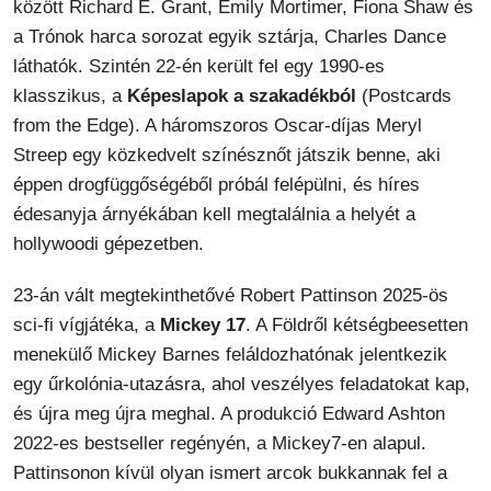
között Richard E. Grant, Emily Mortimer, Fiona Shaw és
a Trónok harca sorozat egyik sztárja, Charles Dance
láthatók. Szintén 22-én került fel egy 1990-es
klasszikus, a
Képeslapok a szakadékból
(Postcards
from the Edge). A háromszoros Oscar-díjas Meryl
Streep egy közkedvelt színésznőt játszik benne, aki
éppen drogfüggőségéből próbál felépülni, és híres
édesanyja árnyékában kell megtalálnia a helyét a
hollywoodi gépezetben.
23-án vált megtekinthetővé Robert Pattinson 2025-ös
sci-fi vígjátéka, a
Mickey 17
. A Földről kétségbeesetten
menekülő Mickey Barnes feláldozhatónak jelentkezik
egy űrkolónia-utazásra, ahol veszélyes feladatokat kap,
és újra meg újra meghal. A produkció Edward Ashton
2022-es bestseller regényén, a Mickey7-en alapul.
Pattinsonon kívül olyan ismert arcok bukkannak fel a