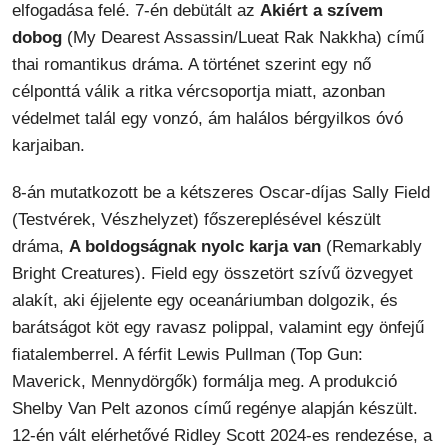
elfogadása felé. 7-én debütált az
Akiért a szívem
dobog
(My Dearest Assassin/Lueat Rak Nakkha) című
thai romantikus dráma. A történet szerint egy nő
célponttá válik a ritka vércsoportja miatt, azonban
védelmet talál egy vonzó, ám halálos bérgyilkos óvó
karjaiban.
8-án mutatkozott be a kétszeres Oscar-díjas Sally Field
(Testvérek, Vészhelyzet) főszereplésével készült
dráma,
A boldogságnak nyolc karja van
(Remarkably
Bright Creatures). Field egy összetört szívű özvegyet
alakít, aki éjjelente egy oceanáriumban dolgozik, és
barátságot köt egy ravasz polippal, valamint egy önfejű
fiatalemberrel. A férfit Lewis Pullman (Top Gun:
Maverick, Mennydörgők) formálja meg. A produkció
Shelby Van Pelt azonos című regénye alapján készült.
12-én vált elérhetővé Ridley Scott 2024-es rendezése, a