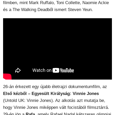
filmben, mint Mark Ruffalo, Toni Collette, Naomie Ackie
és a The Walking Deadből ismert Steven Yeun.
26-án érkezett egy újabb életrajzi dokumentumfilm, az
Első kézből – Egyesült Királyság: Vinnie Jones
(Untold UK: Vinnie Jones). Az alkotás azt mutatja be,
hogy Vinnie Jones miképpen vált focistából filmsztárrá.
29-én jön a
Rafa
, amely Rafael Nadal kétszeres olimpiai