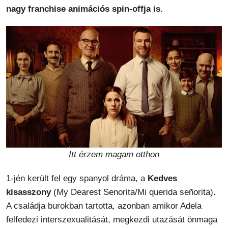
nagy franchise animációs spin-offja is.
Itt érzem magam otthon
1-jén került fel egy spanyol dráma, a
Kedves
kisasszony
(My Dearest Senorita/Mi querida señorita).
A családja burokban tartotta, azonban amikor Adela
felfedezi interszexualitását, megkezdi utazását önmaga