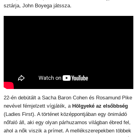
sztárja, John Boyega játssza.
22-én debütált a Sacha Baron Cohen és Rosamund Pike
nevével fémjelzett vígjáték, a
Hölgyeké az elsőbbség
(Ladies First). A történet középpontjában egy önimádó
nőfaló áll, aki egy olyan párhuzamos világban ébred fel,
ahol a nők viszik a prímet. A mellékszerepekben többek