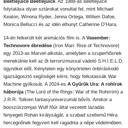
Beetlejuice Beetlejuice
. Az 1988-as Beetlejuice
folytatása olyan sztárokat vonultat fel, mint Michael
Keaton, Winona Ryder, Jenna Ortega, Willem Dafoe,
Monica Bellucci és az idén elhunyt Catherine O’Hara.
14-én felkerült két animációs film is. A
Vasember:
Technovore ébredése
(Iron Man: Rise of Technovore)
egy 2013-as Marvel-alkotás, amelyben a szuperhősnek
menekülnie kell az őt terrorizmussal vádoló S.H.I.E.L.D.
ügynökei elől. Kénytelen egy könyörtelen önbíráskodó
igazságosztó segítségét kérni, hogy felkutassák War
Machine gyilkosát. A 2024-es
A Gyűrűk Ura: A rohírok
háborúja
(The Lord of the Rings: War of the Rohirrim) a
J.R.R. Tolkien fantasyuniverzumát bővíti. Amikor a
bosszúszomjas Wulf főúr által vezetett lázadás
fenyegeti Rohan királyságát, a szabad szellemű Héra
hercegnőnek fegyvert kell ragadnia a népe védelmében.