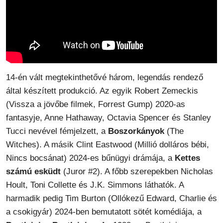
14-én vált megtekinthetővé három, legendás rendező
által készített produkció. Az egyik Robert Zemeckis
(Vissza a jövőbe filmek, Forrest Gump) 2020-as
fantasyje, Anne Hathaway, Octavia Spencer és Stanley
Tucci nevével fémjelzett, a
Boszorkányok
(The
Witches). A másik Clint Eastwood (Millió dolláros bébi,
Nincs bocsánat) 2024-es bűnügyi drámája, a
Kettes
számú esküdt
(Juror #2). A főbb szerepekben Nicholas
Hoult, Toni Collette és J.K. Simmons láthatók. A
harmadik pedig Tim Burton (Ollókezű Edward, Charlie és
a csokigyár) 2024-ben bemutatott sötét komédiája, a