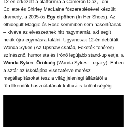
12-én érkezett a platformra a Cameron Diaz, Toni
Collette és Shirley MacLaine főszereplésével készült
dramedy, a 2005-ös
Egy cipőben
(In Her Shoes). Az
elhidegült Maggie és Rose semmiben sem hasonlítanak
– kivéve az elveszettnek hitt nagymamát, aki segít
nekik újra egymásra találni. Ugyancsak 12-én debütált
Wanda Sykes (Az Upshaw család, Feketék fehéren)
színésznő, humorista és írónő legújabb stand-up estje, a
Wanda Sykes: Örökség
(Wanda Sykes: Legacy). Ebben
a sztár az iskolájába visszatérve merész
megállapításokat tesz a világ jelenlegi állásától a
fürdőkendők használatának kulturális különbségéig.