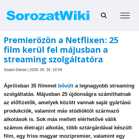
Kihagyás
Premierözön a Netflixen: 25
film kerül fel májusban a
streaming szolgáltatóra
Szabó Dániel | 2026. 05. 26. 10:59
Áprilisban 35 filmmel
bővült
a legnagyobb streaming
szolgáltatás. Májusban 25 újdonságra számíthatnak
az előfizetők, amelyek között vannak saját gyártású
produkciók, valamint más stúdióktól származó
alkotások is. Sok más mellett elérhetővé válik
számos életrajzi alkotás, több sztárgárdával készült
film, egy friss magyar mozipremier, valamint egy