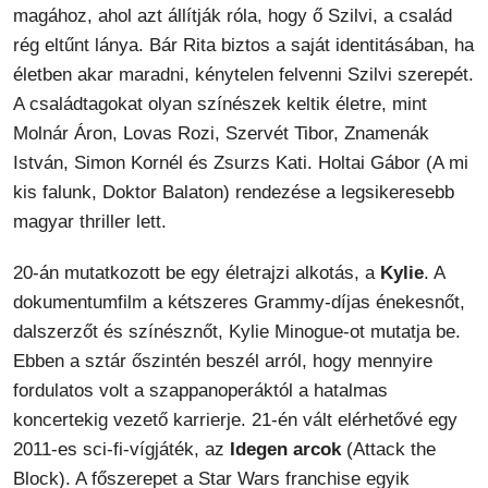
magához, ahol azt állítják róla, hogy ő Szilvi, a család
rég eltűnt lánya. Bár Rita biztos a saját identitásában, ha
életben akar maradni, kénytelen felvenni Szilvi szerepét.
A családtagokat olyan színészek keltik életre, mint
Molnár Áron, Lovas Rozi, Szervét Tibor, Znamenák
István, Simon Kornél és Zsurzs Kati. Holtai Gábor (A mi
kis falunk, Doktor Balaton) rendezése a legsikeresebb
magyar thriller lett.
20-án mutatkozott be egy életrajzi alkotás, a
Kylie
. A
dokumentumfilm a kétszeres Grammy-díjas énekesnőt,
dalszerzőt és színésznőt, Kylie Minogue-ot mutatja be.
Ebben a sztár őszintén beszél arról, hogy mennyire
fordulatos volt a szappanoperáktól a hatalmas
koncertekig vezető karrierje. 21-én vált elérhetővé egy
2011-es sci-fi-vígjáték, az
Idegen arcok
(Attack the
Block). A főszerepet a Star Wars franchise egyik