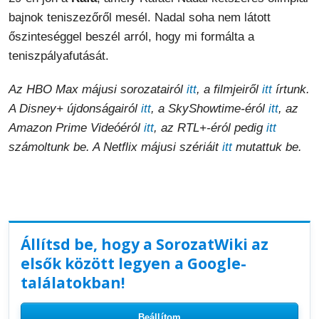
bajnok teniszezőről mesél. Nadal soha nem látott
őszinteséggel beszél arról, hogy mi formálta a
teniszpályafutását.
Az HBO Max májusi sorozatairól
itt
, a filmjeiről
itt
írtunk.
A Disney+ újdonságairól
itt
, a SkyShowtime-éról
itt
, az
Amazon Prime Videóéról
itt
, az RTL+-éról pedig
itt
számoltunk be. A Netflix májusi szériáit
itt
mutattuk be.
Állítsd be, hogy a SorozatWiki az
elsők között legyen a Google-
találatokban!
Beállítom