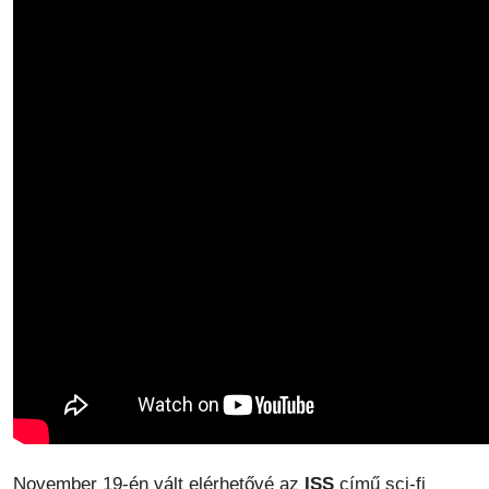
November 19-én vált elérhetővé az
ISS
című sci-fi