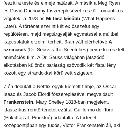
feszíti a teste és elméje határait. A másik a Meg Ryan
és David Duchovny főszereplésével készült romantikus
vígjáték, a 2023-as
Mi lesz később
(What Happens
Later). A történet szerint két ex összefut egy
repülőtéren, majd megtárgyalják egymással a múltbeli
kapcsolatuk érzelmi terheit. 3-án vált elérhetővé
A
szniccsek
(Dr. Seuss’s the Sneetches) névre keresztelt
animációs film. A Dr. Seuss világában játszódó
alkotásban különös barátság szövődik két fiatal lény
között egy strandokkal körülvett szigeten.
7-én debütált a Netflix egyik kiemelt filmje, az Oscar
Isaac és Jacob Elordi főszereplésével megvalósult
Frankenstein
. Mary Shelley 1818-ban megjelent,
klasszikus rémtörténetét ezúttal Guillermo del Toro
(Pokolfajzat, Pinokkió) adaptálta. A történet
középpontjában egy tudós, Victor Frankenstein áll, aki