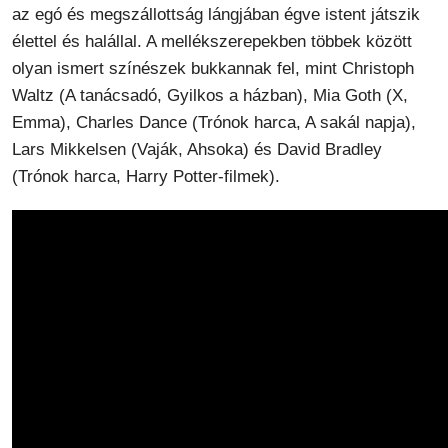
az egó és megszállottság lángjában égve istent játszik
élettel és halállal. A mellékszerepekben többek között
olyan ismert színészek bukkannak fel, mint Christoph
Waltz (A tanácsadó, Gyilkos a házban), Mia Goth (X,
Emma), Charles Dance (Trónok harca, A sakál napja),
Lars Mikkelsen (Vaják, Ahsoka) és David Bradley
(Trónok harca, Harry Potter-filmek).