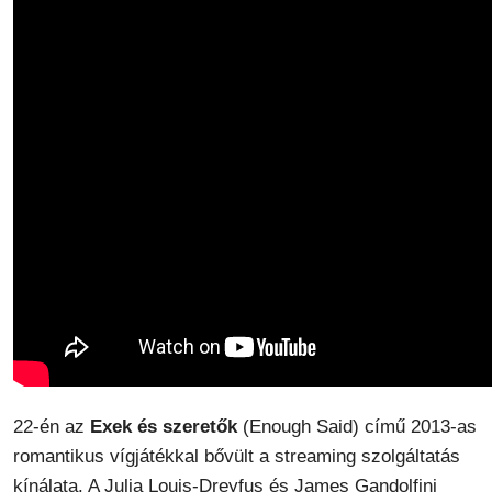
22-én az
Exek és szeretők
(Enough Said) című 2013-as
romantikus vígjátékkal bővült a streaming szolgáltatás
kínálata. A Julia Louis-Dreyfus és James Gandolfini