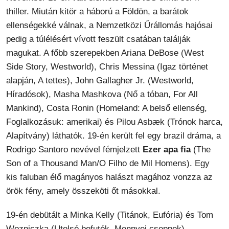
thiller. Miután kitör a háború a Földön, a barátok
ellenségekké válnak, a Nemzetközi Űrállomás hajósai
pedig a túlélésért vívott feszült csatában találják
magukat. A főbb szerepekben Ariana DeBose (West
Side Story, Westworld), Chris Messina (Igaz történet
alapján, A tettes), John Gallagher Jr. (Westworld,
Híradósok), Masha Mashkova (Nő a tóban, For All
Mankind), Costa Ronin (Homeland: A belső ellenség,
Foglalkozásuk: amerikai) és Pilou Asbæk (Trónok harca,
Alapítvány) láthatók. 19-én került fel egy brazil dráma, a
Rodrigo Santoro nevével fémjelzett
Ezer apa fia
(The
Son of a Thousand Man/O Filho de Mil Homens). Egy
kis faluban élő magányos halászt magához vonzza az
örök fény, amely összeköti őt másokkal.
19-én debütált a Minka Kelly (Titánok, Eufória) és Tom
Wozniczka (Utolsó befutók, Mennyei cseppek)