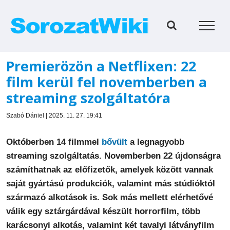
Kihagyás
Premierözön a Netflixen: 22
film kerül fel novemberben a
streaming szolgáltatóra
Szabó Dániel | 2025. 11. 27. 19:41
Októberben 14 filmmel
bővült
a legnagyobb
streaming szolgáltatás. Novemberben 22 újdonságra
számíthatnak az előfizetők, amelyek között vannak
saját gyártású produkciók, valamint más stúdióktól
származó alkotások is. Sok más mellett elérhetővé
válik egy sztárgárdával készült horrorfilm, több
karácsonyi alkotás, valamint két tavalyi látványfilm