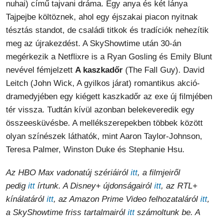
nuhai) című tajvani dráma. Egy anya és két lánya
Tajpejbe költöznek, ahol egy éjszakai piacon nyitnak
tésztás standot, de családi titkok és tradíciók nehezítik
meg az újrakezdést. A SkyShowtime után 30-án
megérkezik a Netflixre is a Ryan Gosling és Emily Blunt
nevével fémjelzett
A kaszkadőr
(The Fall Guy). David
Leitch (John Wick, A gyilkos járat) romantikus akció-
dramedyjében egy kiégett kaszkadőr az exe új filmjében
tér vissza. Tudtán kívül azonban belekeveredik egy
összeesküvésbe. A mellékszerepekben többek között
olyan színészek láthatók, mint Aaron Taylor-Johnson,
Teresa Palmer, Winston Duke és Stephanie Hsu.
Az HBO Max vadonatúj szériáiról
itt
, a filmjeiről
pedig
itt
írtunk. A Disney+ újdonságairól
itt
, az RTL+
kínálatáról
itt
, az Amazon Prime Video felhozataláról
itt
,
a SkyShowtime friss tartalmairól
itt
számoltunk be. A