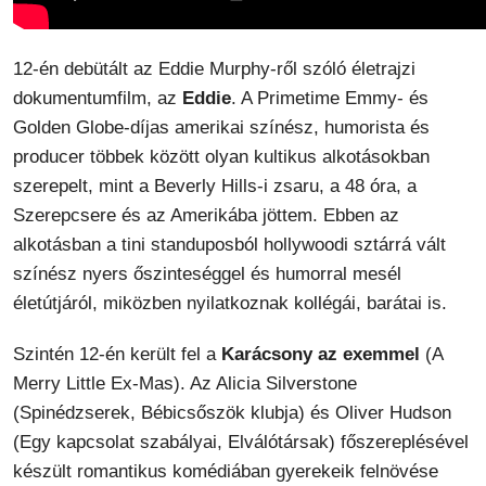
12-én debütált az Eddie Murphy-ről szóló életrajzi
dokumentumfilm, az
Eddie
. A Primetime Emmy- és
Golden Globe-díjas amerikai színész, humorista és
producer többek között olyan kultikus alkotásokban
szerepelt, mint a Beverly Hills-i zsaru, a 48 óra, a
Szerepcsere és az Amerikába jöttem. Ebben az
alkotásban a tini standuposból hollywoodi sztárrá vált
színész nyers őszinteséggel és humorral mesél
életútjáról, miközben nyilatkoznak kollégái, barátai is.
Szintén 12-én került fel a
Karácsony az exemmel
(A
Merry Little Ex-Mas). Az Alicia Silverstone
(Spinédzserek, Bébicsőszök klubja) és Oliver Hudson
(Egy kapcsolat szabályai, Elválótársak) főszereplésével
készült romantikus komédiában gyerekeik felnövése