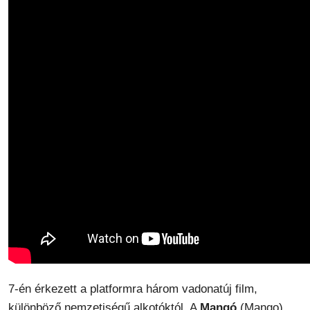
7-én érkezett a platformra három vadonatúj film,
különböző nemzetiségű alkotóktól. A
Mangó
(Mango)