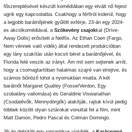
főszereplésével készült komédiában egy elvált nő fejest
ugrik egy kapcsolatba. Csakhogy a férfiról kiderül, hogy
a legjobb barátnőjének gyűlölt exférje. 23-án egy 2024-
es akciókomédiával, a
Szökevény csajok
kal (Drive-
Away Dolls) erősített a Netflix. Az Ethan Coen (Fargo,
Nem vénnek való vidék) által rendezett produkcióban
egy lány szakítás után kocsit bérel a barátnőjével, és
Florida felé veszik az irányt. Ám mit sem sejtenek arról,
hogy a csomagtartóban hatalmas szajré van elrejtve, és
számos bűnöző lohol a nyomukban miatta. A két
barátnőt Margaret Qualley (Fosse/Verdon, Egy
szobalány vallomása) és Geraldine Viswanathan
(Csodatévők, Mennydörgők) alakítják, rajtuk kívül pedig
többek között olyan sztárokat vonultat fel a film, mint
Matt Damon, Pedro Pascal és Colman Domingo.
26-án debütált egy romantikus vígjáték, a
Karácsonyi