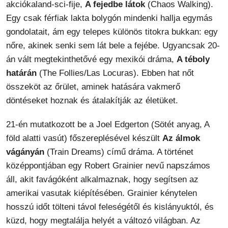
akciókaland-sci-fije,
A fejedbe látok
(Chaos Walking).
Egy csak férfiak lakta bolygón mindenki hallja egymás
gondolatait, ám egy telepes különös titokra bukkan: egy
nőre, akinek senki sem lát bele a fejébe. Ugyancsak 20-
án vált megtekinthetővé egy mexikói dráma,
A téboly
határán
(The Follies/Las Locuras). Ebben hat nőt
összeköt az őrület, aminek hatására vakmerő
döntéseket hoznak és átalakítják az életüket.
21-én mutatkozott be a Joel Edgerton (Sötét anyag, A
föld alatti vasút) főszereplésével készült
Az álmok
vágányán
(Train Dreams) című dráma. A történet
középpontjában egy Robert Grainier nevű napszámos
áll, akit favágóként alkalmaznak, hogy segítsen az
amerikai vasutak kiépítésében. Grainier kénytelen
hosszú időt tölteni távol feleségétől és kislányuktól, és
küzd, hogy megtalálja helyét a változó világban. Az