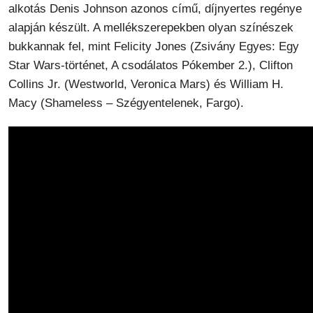
alkotás Denis Johnson azonos című, díjnyertes regénye
alapján készült. A mellékszerepekben olyan színészek
bukkannak fel, mint Felicity Jones (Zsivány Egyes: Egy
Star Wars-történet, A csodálatos Pókember 2.), Clifton
Collins Jr. (Westworld, Veronica Mars) és William H.
Macy (Shameless – Szégyentelenek, Fargo).