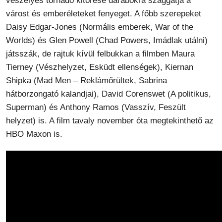
veszélyes tornádó kitörése darabokra szaggatja a
várost és emberéleteket fenyeget. A főbb szerepeket
Daisy Edgar-Jones (Normális emberek, War of the
Worlds) és Glen Powell (Chad Powers, Imádlak utálni)
játsszák, de rajtuk kívül felbukkan a filmben Maura
Tierney (Vészhelyzet, Esküdt ellenségek), Kiernan
Shipka (Mad Men – Reklámőrültek, Sabrina
hátborzongató kalandjai), David Corenswet (A politikus,
Superman) és Anthony Ramos (Vasszív, Feszült
helyzet) is. A film tavaly november óta megtekinthető az
HBO Maxon is.