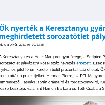
Ők nyerték a Keresztanyu gyár
meghirdetett sorozatötlet pál
Hídvégi Olivér | 2021. 08. 10. 23:25
A Keresztanyu és a Hotel Margaret gyártócége, a Scripted P
sorozatötlet pályázatra közel száz nevezés
érkezett
. Ezek k
nyilvános pitchfórum keretein belül prezentálhatta ötletét. Ő
bemutatták a projektjeiket: Herman Pierre, az RTL Magyaror
filmrendező, Tasnádi István drámaíró és forgatókönyvíró, 
főszerkesztője, valamint Hámori Barbara és Tóth Csaba a S