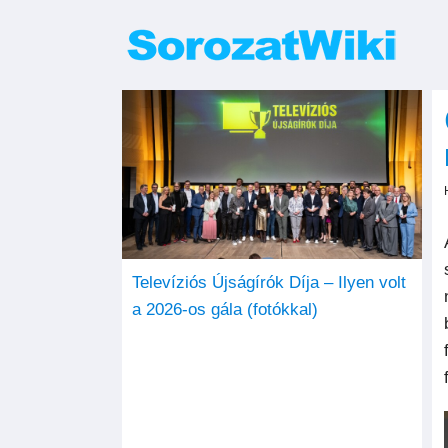
Kihagyás
Televíziós Újságírók Díja – Ilyen volt
a 2026-os gála (fotókkal)