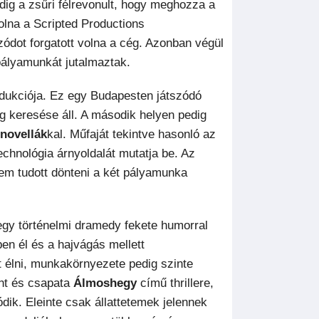
pedig a zsűri félrevonult, hogy meghozza a
olna a Scripted Productions
zódot forgatott volna a cég. Azonban végül
pályamunkát jutalmaztak.
ukciója. Ez egy Budapesten játszódó
g keresése áll. A második helyen pedig
novellák
kal. Műfaját tekintve hasonló az
chnológia árnyoldalát mutatja be. Az
 nem tudott dönteni a két pályamunka
 egy történelmi dramedy fekete humorral
ben él és a hajvágás mellett
t élni, munkakörnyezete pedig szinte
int és csapata
Álmoshegy
című thrillere,
ik. Eleinte csak állattetemek jelennek