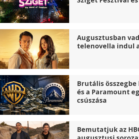
Sziget Fesztivál 
Augusztusban vad
telenovella indul 
Brutális összegbe 
és a Paramount e
csúszása
Bemutatjuk az HB
augusztusi soroza