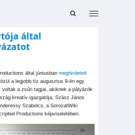
tója által
yázatot
roductions által júniusban
meghirdetett
özül a legjobb tíz augusztus 9-én egy
k voltak a zsűri tagjai, akiknek a pályázók
szág kreatív igazgatója, Szász János
Kenderessy Szabolcs, a SorozatWiki
cripted Productions képviseletében.