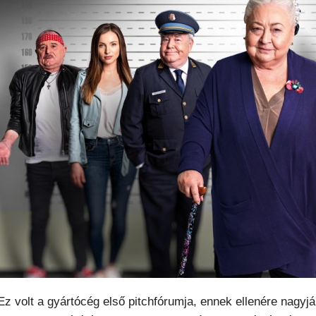
Ez volt a gyártócég első pitchfórumja, ennek ellenére nagyj