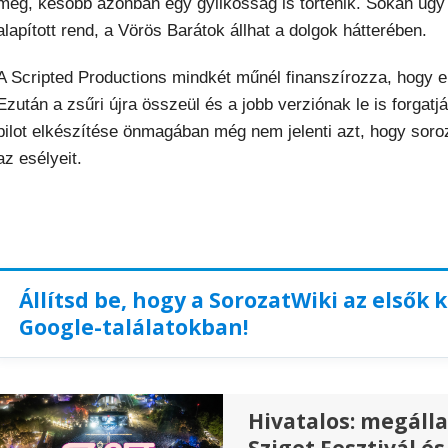
meg, később azonban egy gyilkosság is történik. Sokan úgy
alapított rend, a Vörös Barátok állhat a dolgok hátterében.
A Scripted Productions mindkét műnél finanszírozza, hogy e
Ezután a zsűri újra összeül és a jobb verziónak le is forgatj
pilot elkészítése önmagában még nem jelenti azt, hogy soroz
az esélyeit.
Állítsd be, hogy a SorozatWiki az elsők 
Google-találatokban!
Hivatalos: megáll