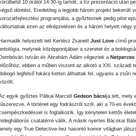
körülbelül 10 órától 14:30-ig tartott, a tíz prezentáció után 
végső döntést. Eredetileg a legjobb három projekt bekerült v
sorozatfejlesztési programjába, a győztesnek pedig pilot epi
változtattak ezen az elképzelésen és a három helyett négy 
Harmadik helyezett lett Kertész Zsanett
Just Love
című prod
antológia, melynek középpontjában a szeretet és a boldogsá
Dombóvári István és Ábrahám Ádám végeztek a
Netperces 
előzőhöz, ebben a műben viszont az alkotó a XXI. századi te
dobogó legfelső fokára ketten állhattak fel, ugyanis a zsűri
között.
Az egyik győztes Pátkai Marcell
Gedeon bácsi
ja lett, mely
fűszerezve. A történet egy fodrászról szól, aki a 70-es évek
csempészkedéssel is foglalkozik. Így kénytelen kettős élete
hidegháborús csatatérré válik. A másik nyertes Bácskai Bál
amely egy True Detective-hez hasonló komor világban játszód