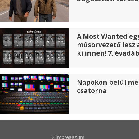
A Most Wanted egy
műsorvezető lesz 
ki innen! 7. évadá
Napokon belül me
csatorna
Impresszum