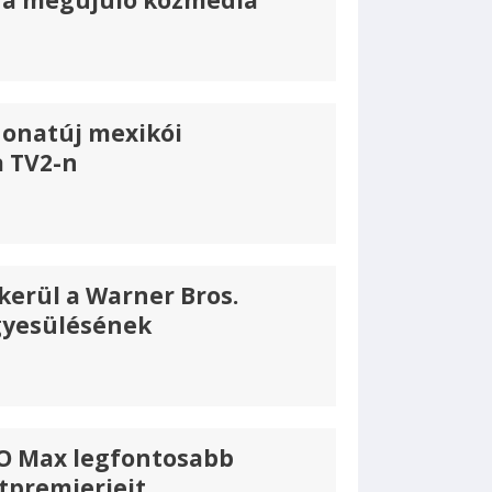
és a megújuló közmédia
onatúj mexikói
a TV2-n
kerül a Warner Bros.
gyesülésének
O Max legfontosabb
tpremierjeit