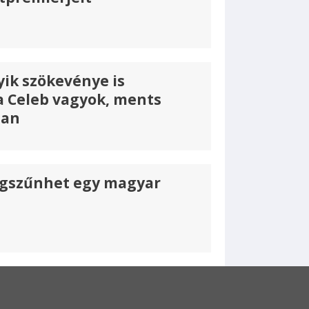
ik szökevénye is
a Celeb vagyok, ments
ban
gszűnhet egy magyar