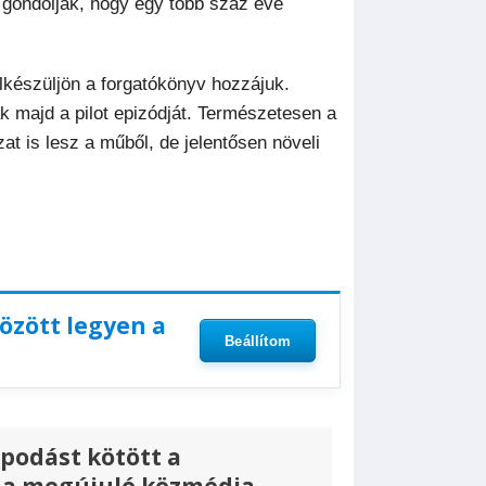
 gondolják, hogy egy több száz éve
lkészüljön a forgatókönyv hozzájuk.
ák majd a pilot epizódját. Természetesen a
at is lesz a műből, de jelentősen növeli
között legyen a
Beállítom
apodást kötött a