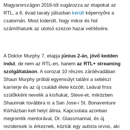
Magyarországon 2018-tól sugározza az etapokat az
RTL, a 6. évad tavaly júliusban
került
képernyőre a
csatornán. Most kiderült, hogy mikor és hol
számíthatunk az utolsó szezon hazai vetítésére.
A Doktor Murphy 7. etapja
június 2-án, jövő kedden
indul
, de nem az RTL-en, hanem
az RTL+ streaming
szolgáltatáson
. A sorozat 10 részes záróévadában
Shaun Murphy próbál egyensúlyt találni a sebészi
karrierje és az új családi élete között. Leával friss
szülőkként nevelik a kisfiukat, Steve-et, miközben
Shaunnak továbbra is a San Jose-i St. Bonaventure
Kórházban kell helyt állnia. Kapcsolata azonban
megromlik mentorával, Dr. Glassmannal, és új
rezidensek is érkeznek, köztük egy autista orvos, aki