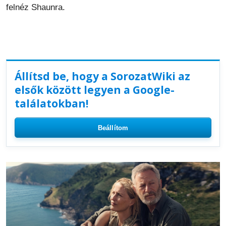
felnéz Shaunra.
Állítsd be, hogy a SorozatWiki az
elsők között legyen a Google-
találatokban!
Beállítom