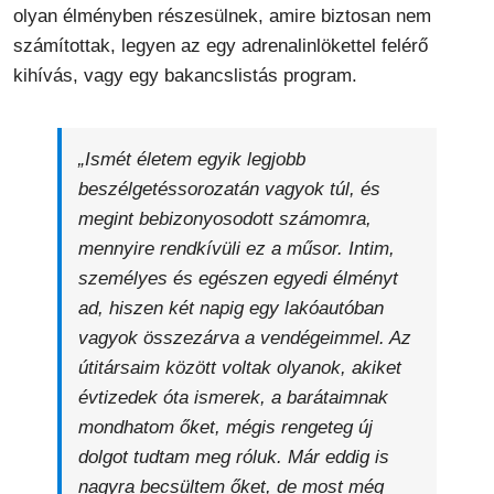
olyan élményben részesülnek, amire biztosan nem
számítottak, legyen az egy adrenalinlökettel felérő
kihívás, vagy egy bakancslistás program.
„Ismét életem egyik legjobb
beszélgetéssorozatán vagyok túl, és
megint bebizonyosodott számomra,
mennyire rendkívüli ez a műsor. Intim,
személyes és egészen egyedi élményt
ad, hiszen két napig egy lakóautóban
vagyok összezárva a vendégeimmel. Az
útitársaim között voltak olyanok, akiket
évtizedek óta ismerek, a barátaimnak
mondhatom őket, mégis rengeteg új
dolgot tudtam meg róluk. Már eddig is
nagyra becsültem őket, de most még