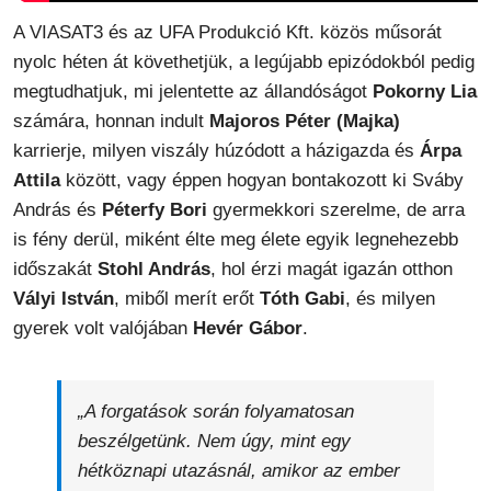
A VIASAT3 és az UFA Produkció Kft. közös műsorát
nyolc héten át követhetjük, a legújabb epizódokból pedig
megtudhatjuk, mi jelentette az állandóságot
Pokorny Lia
számára, honnan indult
Majoros Péter (Majka)
karrierje, milyen viszály húzódott a házigazda és
Árpa
Attila
között, vagy éppen hogyan bontakozott ki Sváby
András és
Péterfy Bori
gyermekkori szerelme, de arra
is fény derül, miként élte meg élete egyik legnehezebb
időszakát
Stohl András
, hol érzi magát igazán otthon
Vályi István
, miből merít erőt
Tóth Gabi
, és milyen
gyerek volt valójában
Hevér Gábor
.
„A forgatások során folyamatosan
beszélgetünk. Nem úgy, mint egy
hétköznapi utazásnál, amikor az ember