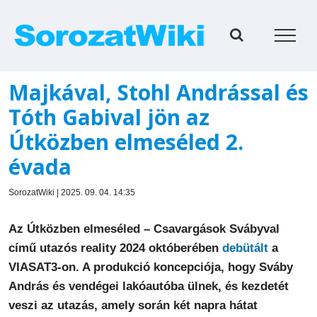
Kihagyás
Majkával, Stohl Andrással és
Tóth Gabival jön az
Útközben elmeséled 2.
évada
SorozatWiki | 2025. 09. 04. 14:35
Az Útközben elmeséled – Csavargások Svábyval
című utazós reality 2024 októberében
debütált
a
VIASAT3-on. A produkció koncepciója, hogy Sváby
András és vendégei lakóautóba ülnek, és kezdetét
veszi az utazás, amely során két napra hátat