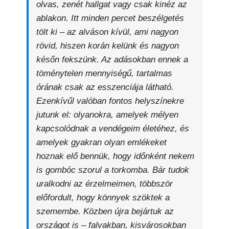
olvas, zenét hallgat vagy csak kinéz az
ablakon. Itt minden percet beszélgetés
tölt ki – az alváson kívül, ami nagyon
rövid, hiszen korán kelünk és nagyon
későn fekszünk. Az adásokban ennek a
töménytelen mennyiségű, tartalmas
órának csak az esszenciája látható.
Ezenkívűl valóban fontos helyszínekre
jutunk el: olyanokra, amelyek mélyen
kapcsolódnak a vendégeim életéhez, és
amelyek gyakran olyan emlékeket
hoznak elő bennük, hogy időnként nekem
is gombóc szorul a torkomba. Bár tudok
uralkodni az érzelmeimen, többször
előfordult, hogy könnyek szöktek a
szemembe. Közben újra bejártuk az
országot is – falvakban, kisvárosokban