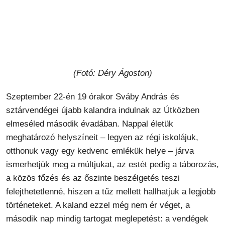
(Fotó: Déry Ágoston)
Szeptember 22-én 19 órakor Sváby András és
sztárvendégei újabb kalandra indulnak az Útközben
elmeséled második évadában. Nappal életük
meghatározó helyszíneit – legyen az régi iskolájuk,
otthonuk vagy egy kedvenc emlékük helye – járva
ismerhetjük meg a múltjukat, az estét pedig a táborozás,
a közös főzés és az őszinte beszélgetés teszi
felejthetetlenné, hiszen a tűz mellett hallhatjuk a legjobb
történeteket. A kaland ezzel még nem ér véget, a
második nap mindig tartogat meglepetést: a vendégek