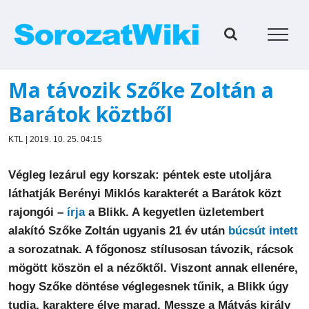
Kihagyás
Ma távozik Szőke Zoltán a
Barátok köztből
KTL | 2019. 10. 25. 04:15
Végleg lezárul egy korszak: péntek este utoljára
láthatják Berényi Miklós karakterét a Barátok közt
rajongói –
írja
a Blikk. A kegyetlen üzletembert
alakító Szőke Zoltán ugyanis 21 év után
búcsút intett
a sorozatnak. A főgonosz stílusosan távozik, rácsok
mögött köszön el a nézőktől. Viszont annak ellenére,
hogy Szőke döntése véglegesnek tűnik, a Blikk úgy
tudja, karaktere élve marad. Messze a Mátyás király