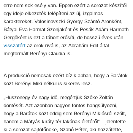
erre nem sok esély van. Éppen ezért a sorozat készítői
egy ideje elkezdték felépíteni az új, izgalmas
karaktereket. Volosinovszki György Szántó Áronként,
Bátyai Éva Harmat Szonjaként és Pesák Ádám Harmath
Gergőként is ezt a tábort erősíti, de hosszú évek után
visszatért
az örök rivális, az Ábrahám Edit által
megformált Berényi Claudia is.
A produkció nemcsak ezért bízik abban, hogy a Barátok
közt Berényi Miki nélkül is sikeres lesz.
„Huszonegy év nagy idő, megértjük Szőke Zoltán
döntését. Azt azonban nagyon fontos hangsúlyozni,
hogy a Barátok közt eddig sem Berényi Miklósról szólt,
hanem a Mátyás király tér lakónak életéről” – jelentette
ki a sorozat sajtófőnöke, Szabó Péter, aki hozzátette,