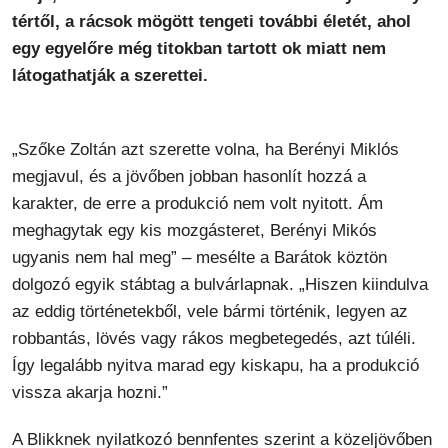
tértől, a rácsok mögött tengeti további életét, ahol
egy egyelőre még titokban tartott ok miatt nem
látogathatják a szerettei.
„Szőke Zoltán azt szerette volna, ha Berényi Miklós
megjavul, és a jövőben jobban hasonlít hozzá a
karakter, de erre a produkció nem volt nyitott. Ám
meghagytak egy kis mozgásteret, Berényi Mikós
ugyanis nem hal meg” – mesélte a Barátok köztön
dolgozó egyik stábtag a bulvárlapnak. „Hiszen kiindulva
az eddig történetekből, vele bármi történik, legyen az
robbantás, lövés vagy rákos megbetegedés, azt túléli.
Így legalább nyitva marad egy kiskapu, ha a produkció
vissza akarja hozni.”
A Blikknek nyilatkozó bennfentes szerint a közeljövőben