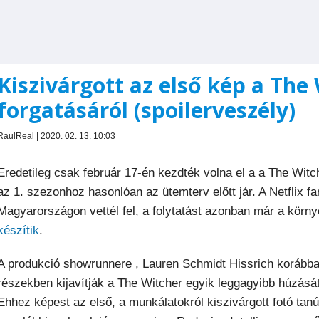
Kiszivárgott az első kép a The
forgatásáról (spoilerveszély)
RaulReal | 2020. 02. 13. 10:03
Eredetileg csak február 17-én kezdték volna el a a The Witc
az 1. szezonhoz hasonlóan az ütemterv előtt jár. A Netflix fa
Magyarországon vettél fel, a folytatást azonban már a kör
készítik
.
A produkció showrunnere , Lauren Schmidt Hissrich korább
részekben kijavítják a The Witcher egyik leggagyibb húzását,
Ehhez képest az első, a munkálatokról kiszivárgott fotó tan