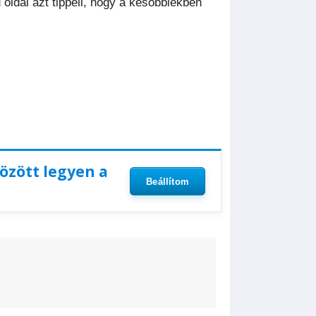
 oldal azt tippeli, hogy a későbbiekben
között legyen a
Beállítom