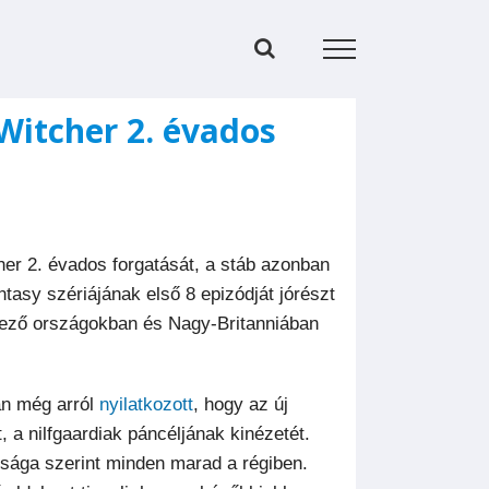
 Witcher 2. évados
her 2. évados forgatását, a stáb azonban
ntasy szériájának első 8 epizódját jórészt
nyező országokban és Nagy-Britanniában
an még arról
nyilatkozott
, hogy az új
 a nilfgaardiak páncéljának kinézetét.
úsága szerint minden marad a régiben.