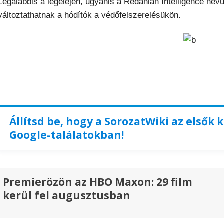
Legalábbis a legelején, ugyanis a Redanian Intelligence nevű
változtathatnak a hódítók a védőfelszerelésükön.
Állítsd be, hogy a SorozatWiki az elsők 
Google-találatokban!
Premierözön az HBO Maxon: 29 film
kerül fel augusztusban