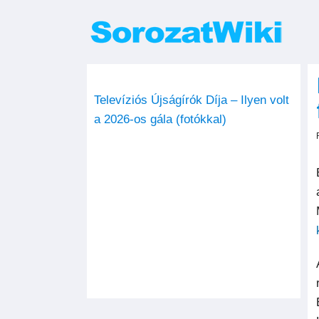
Kihagyás
Televíziós Újságírók Díja – Ilyen volt
a 2026-os gála (fotókkal)