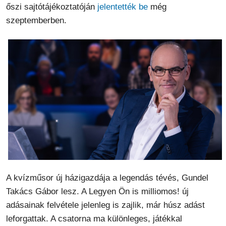
őszi sajtótájékoztatóján
jelentették be
még
szeptemberben.
A kvízműsor új házigazdája a legendás tévés, Gundel
Takács Gábor lesz. A Legyen Ön is milliomos! új
adásainak felvétele jelenleg is zajlik, már húsz adást
leforgattak. A csatorna ma különleges, játékkal