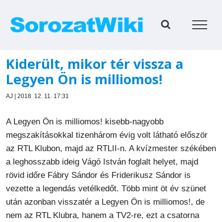
Kihagyás
Kiderült, mikor tér vissza a
Legyen Ön is milliomos!
AJ | 2018. 12. 11. 17:31
A Legyen Ön is milliomos! kisebb-nagyobb
megszakításokkal tizenhárom évig volt látható először
az RTL Klubon, majd az RTLII-n. A kvízmester székében
a leghosszabb ideig Vágó István foglalt helyet, majd
rövid időre Fábry Sándor és Friderikusz Sándor is
vezette a legendás vetélkedőt. Több mint öt év szünet
után azonban visszatér a Legyen Ön is milliomos!, de
nem az RTL Klubra, hanem a TV2-re, ezt a csatorna