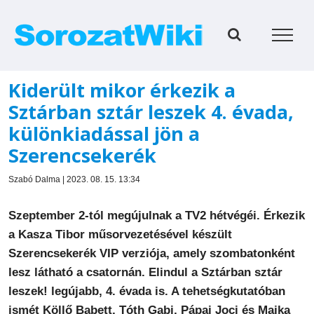
Kihagyás
Kiderült mikor érkezik a
Sztárban sztár leszek 4. évada,
különkiadással jön a
Szerencsekerék
Szabó Dalma | 2023. 08. 15. 13:34
Szeptember 2-tól megújulnak a TV2 hétvégéi. Érkezik
a Kasza Tibor műsorvezetésével készült
Szerencsekerék VIP verziója, amely szombatonként
lesz látható a csatornán. Elindul a Sztárban sztár
leszek! legújabb, 4. évada is. A tehetségkutatóban
ismét Köllő Babett, Tóth Gabi, Pápai Joci és Majka