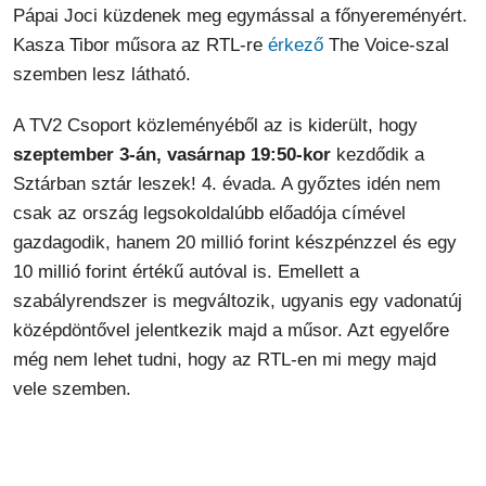
Pápai Joci küzdenek meg egymással a főnyereményért.
Kasza Tibor műsora az RTL-re
érkező
The Voice-szal
szemben lesz látható.
A TV2 Csoport közleményéből az is kiderült, hogy
szeptember 3-án, vasárnap 19:50-kor
kezdődik a
Sztárban sztár leszek! 4. évada. A győztes idén nem
csak az ország legsokoldalúbb előadója címével
gazdagodik, hanem 20 millió forint készpénzzel és egy
10 millió forint értékű autóval is. Emellett a
szabályrendszer is megváltozik, ugyanis egy vadonatúj
középdöntővel jelentkezik majd a műsor. Azt egyelőre
még nem lehet tudni, hogy az RTL-en mi megy majd
vele szemben.