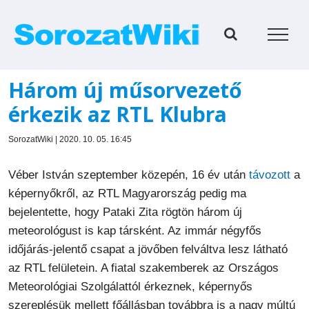
Kihagyás
Három új műsorvezető
érkezik az RTL Klubra
SorozatWiki | 2020. 10. 05. 16:45
Véber István szeptember közepén, 16 év után
távozott
a
képernyőkről, az RTL Magyarország pedig ma
bejelentette, hogy Pataki Zita rögtön három új
meteorológust is kap társként. Az immár négyfős
időjárás-jelentő csapat a jövőben felváltva lesz látható
az RTL felületein. A fiatal szakemberek az Országos
Meteorológiai Szolgálattól érkeznek, képernyős
szereplésük mellett főállásban továbbra is a nagy múltú