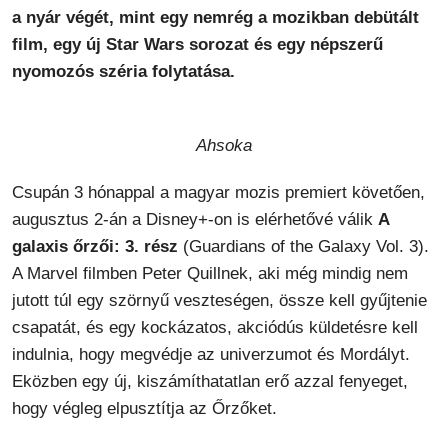
a nyár végét, mint egy nemrég a mozikban debütált
film, egy új Star Wars sorozat és egy népszerű
nyomozós széria folytatása.
Ahsoka
Csupán 3 hónappal a magyar mozis premiert követően,
augusztus 2-án a Disney+-on is elérhetővé válik
A
galaxis őrzői: 3. rész
(Guardians of the Galaxy Vol. 3).
A Marvel filmben Peter Quillnek, aki még mindig nem
jutott túl egy szörnyű veszteségen, össze kell gyűjtenie
csapatát, és egy kockázatos, akciódús küldetésre kell
indulnia, hogy megvédje az univerzumot és Mordályt.
Eközben egy új, kiszámíthatatlan erő azzal fenyeget,
hogy végleg elpusztítja az Őrzőket.