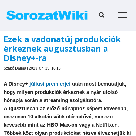
Kihagyás
Ezek a vadonatúj produkciók
érkeznek augusztusban a
Disney+-ra
Szabó Dalma | 2023. 07. 25. 16:15
A Disney+
júliusi premierjei
után most bemutatjuk,
hogy milyen produkciók érkeznek a nyár utolsó
hónapja során a streaming szolgáltatóra.
Augusztusban az előző hónaphoz képest kevesebb,
összesen 10 alkotás válik elérhetővé, messze
kevesebb mint az HBO Max-on vagy a Netflixen.
Többek közt olyan produkciókat nézve élvezhetjük ki