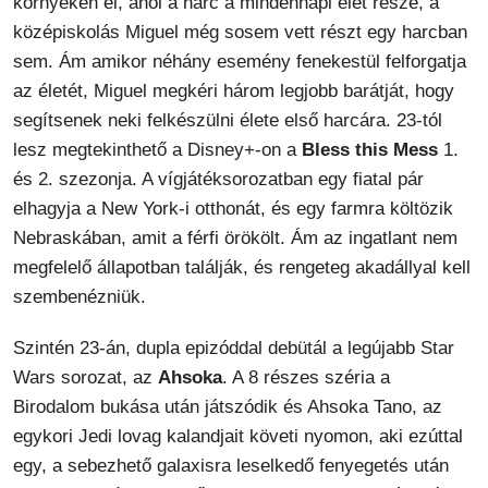
környéken él, ahol a harc a mindennapi élet része, a
középiskolás Miguel még sosem vett részt egy harcban
sem. Ám amikor néhány esemény fenekestül felforgatja
az életét, Miguel megkéri három legjobb barátját, hogy
segítsenek neki felkészülni élete első harcára. 23-tól
lesz megtekinthető a Disney+-on a
Bless this Mess
1.
és 2. szezonja. A vígjátéksorozatban egy fiatal pár
elhagyja a New York-i otthonát, és egy farmra költözik
Nebraskában, amit a férfi örökölt. Ám az ingatlant nem
megfelelő állapotban találják, és rengeteg akadállyal kell
szembenézniük.
Szintén 23-án, dupla epizóddal debütál a legújabb Star
Wars sorozat, az
Ahsoka
. A 8 részes széria a
Birodalom bukása után játszódik és Ahsoka Tano, az
egykori Jedi lovag kalandjait követi nyomon, aki ezúttal
egy, a sebezhető galaxisra leselkedő fenyegetés után