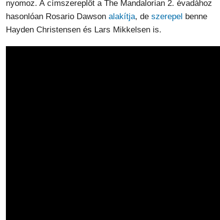
nyomoz. A
címszereplőt a The Mandalorian 2. évadához
hasonlóan Rosario Dawson
alakítja
, de
szerepel
benne
Hayden Christensen és Lars Mikkelsen is.