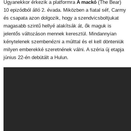
Ugyanekkor érkezik a platformra
A mackó
(The Bear)
10 epizódból álló 2. évada. Miközben a fiatal séf, Carmy
és csapata azon dolgozik, hogy a szendvicsboltjukat
magasabb szintű hellyé alakítsák át, ők maguk is
jelentős változáson mennek keresztül. Mindannyian
kénytelenek szembenézni a múlttal és el kell dönteniük
milyen emberekké szeretnének válni. A széria új etapja
június 22-én debütált a Hulun.