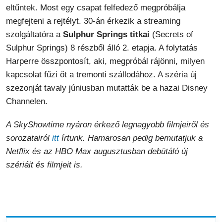
eltűntek. Most egy csapat felfedező megpróbálja
megfejteni a rejtélyt. 30-án érkezik a streaming
szolgáltatóra a
Sulphur Springs titkai
(Secrets of
Sulphur Springs) 8 részből álló 2. etapja. A folytatás
Harperre összpontosít, aki, megpróbál rájönni, milyen
kapcsolat fűzi őt a tremonti szállodához. A széria új
szezonját tavaly júniusban mutatták be a hazai Disney
Channelen.
A SkyShowtime nyáron érkező legnagyobb filmjeiről és
sorozatairól
itt
írtunk. Hamarosan pedig bemutatjuk a
Netflix és az HBO Max augusztusban debütáló új
szériáit és filmjeit is.