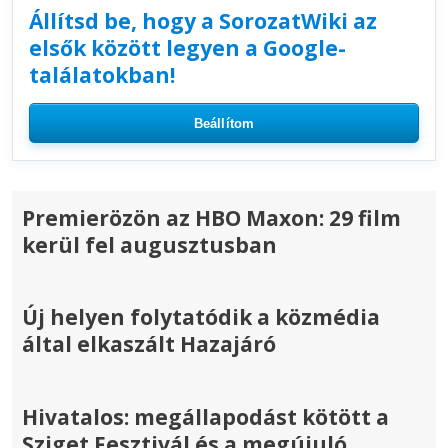
Állítsd be, hogy a SorozatWiki az
elsők között legyen a Google-
találatokban!
Beállítom
Premierözön az HBO Maxon: 29 film
kerül fel augusztusban
Új helyen folytatódik a közmédia
által elkaszált Hazajáró
Hivatalos: megállapodást kötött a
Sziget Fesztivál és a megújuló