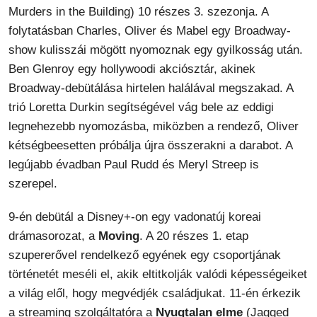
Murders in the Building) 10 részes 3. szezonja. A
folytatásban Charles, Oliver és Mabel egy Broadway-
show kulisszái mögött nyomoznak egy gyilkosság után.
Ben Glenroy egy hollywoodi akciósztár, akinek
Broadway-debütálása hirtelen halálával megszakad. A
trió Loretta Durkin segítségével vág bele az eddigi
legnehezebb nyomozásba, miközben a rendező, Oliver
kétségbeesetten próbálja újra összerakni a darabot. A
legújabb évadban Paul Rudd és Meryl Streep is
szerepel.
9-én debütál a Disney+-on egy vadonatúj koreai
drámasorozat, a
Moving
. A 20 részes 1. etap
szupererővel rendelkező egyének egy csoportjának
történetét meséli el, akik eltitkolják valódi képességeiket
a világ elől, hogy megvédjék családjukat. 11-én érkezik
a streaming szolgáltatóra a
Nyugtalan elme
(Jagged