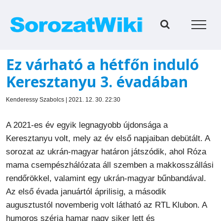
Kihagyás
Ez várható a hétfőn induló
Keresztanyu 3. évadában
Kenderessy Szabolcs | 2021. 12. 30. 22:30
A 2021-es év egyik legnagyobb újdonsága a
Keresztanyu volt, mely az év első napjaiban debütált. A
sorozat az ukrán-magyar határon játszódik, ahol Róza
mama csempészhálózata áll szemben a makkosszállási
rendőrökkel, valamint egy ukrán-magyar bűnbandával.
Az első évada januártól áprilisig, a második
augusztustól novemberig volt látható az RTL Klubon. A
humoros széria hamar nagy siker lett és