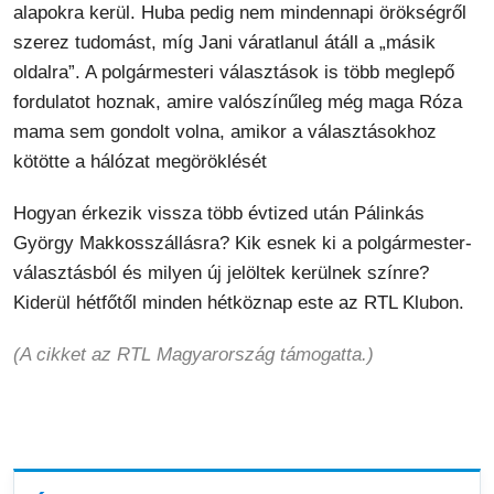
alapokra kerül. Huba pedig nem mindennapi örökségről
szerez tudomást, míg Jani váratlanul átáll a „másik
oldalra”. A polgármesteri választások is több meglepő
fordulatot hoznak, amire valószínűleg még maga Róza
mama sem gondolt volna, amikor a választásokhoz
kötötte a hálózat megöröklését
Hogyan érkezik vissza több évtized után Pálinkás
György Makkosszállásra? Kik esnek ki a polgármester-
választásból és milyen új jelöltek kerülnek színre?
Kiderül hétfőtől minden hétköznap este az RTL Klubon.
(A cikket az RTL Magyarország támogatta.)