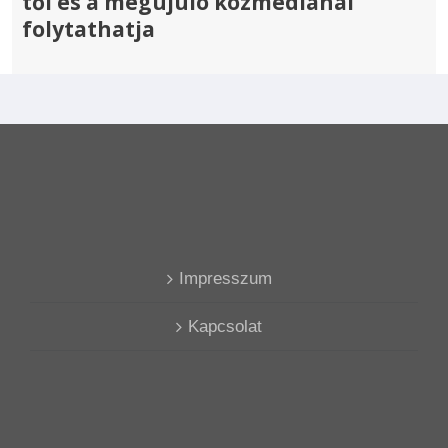
től és a megújuló közmédiánál
folytathatja
Impresszum
Kapcsolat