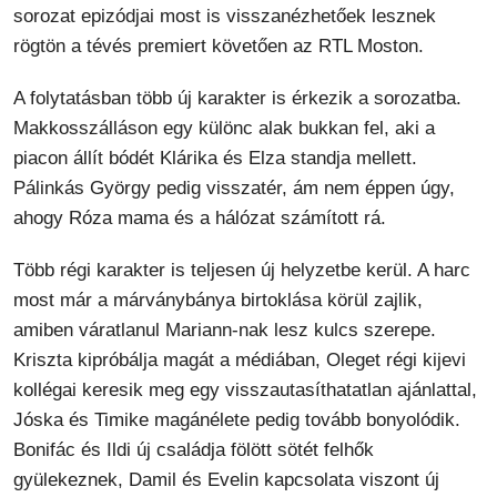
sorozat epizódjai most is visszanézhetőek lesznek
rögtön a tévés premiert követően az RTL Moston.
A folytatásban több új karakter is érkezik a sorozatba.
Makkosszálláson egy különc alak bukkan fel, aki a
piacon állít bódét Klárika és Elza standja mellett.
Pálinkás György pedig visszatér, ám nem éppen úgy,
ahogy Róza mama és a hálózat számított rá.
Több régi karakter is teljesen új helyzetbe kerül. A harc
most már a márványbánya birtoklása körül zajlik,
amiben váratlanul Mariann-nak lesz kulcs szerepe.
Kriszta kipróbálja magát a médiában, Oleget régi kijevi
kollégai keresik meg egy visszautasíthatatlan ajánlattal,
Jóska és Timike magánélete pedig tovább bonyolódik.
Bonifác és Ildi új családja fölött sötét felhők
gyülekeznek, Damil és Evelin kapcsolata viszont új