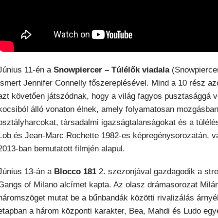
Június 11-én a
Snowpiercer – Túlélők viadala
(Snowpiercer
ismert Jennifer Connelly főszereplésével. Mind a 10 rész az
azt követően játszódnak, hogy a világ fagyos pusztasággá vá
kocsiból álló vonaton élnek, amely folyamatosan mozgásban 
osztályharcokat, társadalmi igazságtalanságokat és a túlélé
Lob és Jean-Marc Rochette 1982-es képregénysorozatán, v
2013-ban bemutatott filmjén alapul.
Június 13-án a
Blocco 181
2. szezonjával gazdagodik a stre
Gangs of Milano alcímet kapta. Az olasz drámasorozat Milán
háromszöget mutat be a bűnbandák közötti rivalizálás árny
etapban a három központi karakter, Bea, Mahdi és Ludo egy