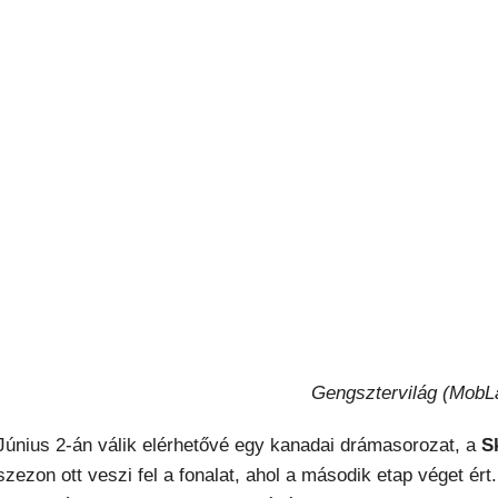
Gengsztervilág (MobL
Június 2-án válik elérhetővé egy kanadai drámasorozat, a
S
szezon ott veszi fel a fonalat, ahol a második etap véget ér