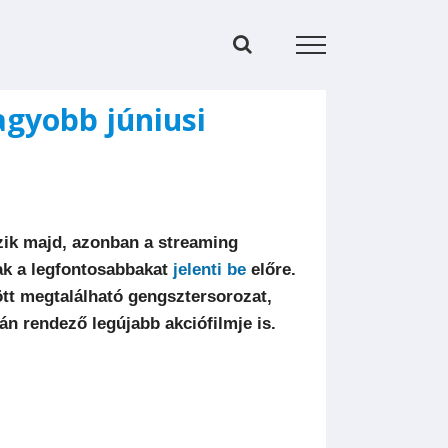
agyobb júniusi
zik majd, azonban a streaming
sak a legfontosabbakat
jelenti be
előre.
ött megtalálható gengsztersorozat,
rán rendező legújabb akciófilmje is.