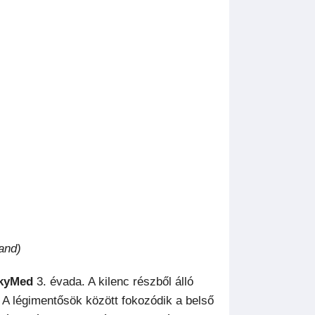
and)
kyMed
3. évada. A kilenc részből álló
t. A légimentősök között fokozódik a belső