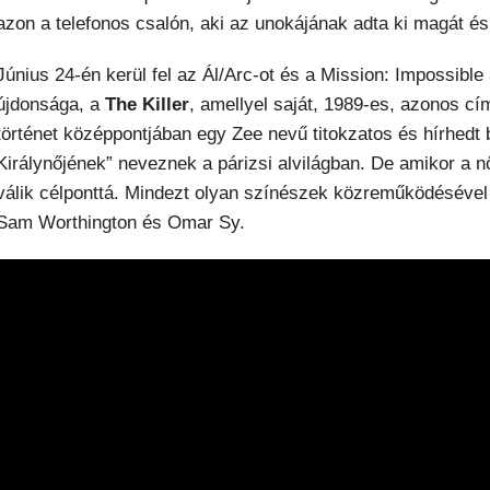
azon a telefonos csalón, aki az unokájának adta ki magát és
Június 24-én kerül fel az Ál/Arc-ot és a Mission: Impossibl
újdonsága, a
The Killer
, amellyel saját, 1989-es, azonos cí
történet középpontjában egy Zee nevű titokzatos és hírhedt bé
Királynőjének” neveznek a párizsi alvilágban. De amikor a
válik célponttá. Mindezt olyan színészek közreműködésével 
Sam Worthington és Omar Sy.