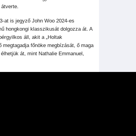
 átverte.
e 3-at is jegyző John Woo 2024-es
mű hongkongi klasszikusát dolgozza át. A
rgyilkos áll, akit a „Holtak
 nő megtagadja főnöke megbízását, ő maga
élhetjük át, mint Nathalie Emmanuel,