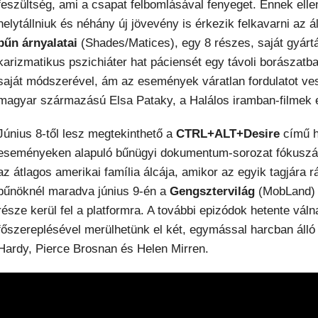
feszültség, ami a csapat felbomlásával fenyeget. Ennek ell
helytállniuk és néhány új jövevény is érkezik felkavarni az ál
bűn árnyalatai
(Shades/Matices), egy 8 részes, saját gyárt
karizmatikus pszichiáter hat páciensét egy távoli borászatb
saját módszerével, ám az események váratlan fordulatot ves
magyar származású Elsa Pataky, a Halálos iramban-filmek e
Június 8-től lesz megtekinthető a
CTRL+ALT+Desire
című h
eseményeken alapuló bűnügyi dokumentum-sorozat fókuszába
az átlagos amerikai família álcája, amikor az egyik tagjára 
bűnöknél maradva június 9-én a
Gengsztervilág
(MobLand) t
része kerül fel a platformra. A további epizódok hetente vál
főszereplésével merülhetünk el két, egymással harcban álló
Hardy, Pierce Brosnan és Helen Mirren.