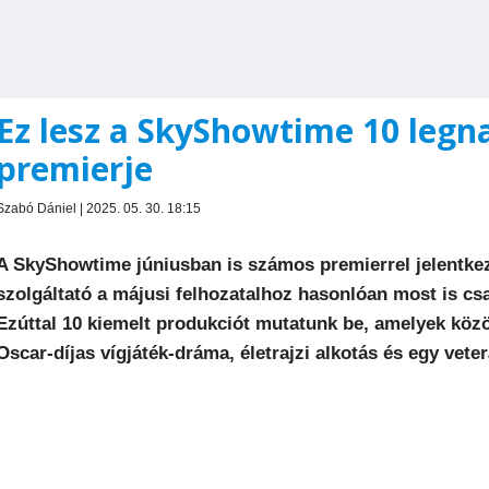
Ez lesz a SkyShowtime 10 legn
premierje
Szabó Dániel | 2025. 05. 30. 18:15
A SkyShowtime júniusban is számos premierrel jelentke
szolgáltató a májusi felhozatalhoz hasonlóan most is c
Ezúttal 10 kiemelt produkciót mutatunk be, amelyek köz
Oscar-díjas vígjáték-dráma, életrajzi alkotás és egy vete