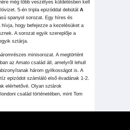
enére még több veszélyes küldetésben kell
lóvizet. 5-én tripla epizóddal debütál
A
ású spanyol sorozat. Egy híres és
a hívja, hogy befejezze a kezelésüket a
znek. A sorozat egyik szereplője a
gyik sztárja.
áromrészes minisorozat. A megtörtént
n az Amato család áll, amelyről lehull
rábizonyítanak három gyilkosságot is. A
íz epizódot számláló első évadának 1-2.
nak elérhetővé. Olyan sztárok
 londoni család történetében, mint Tom