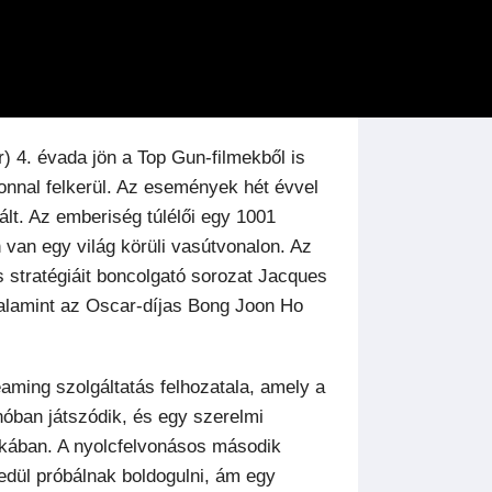
) 4. évada jön a Top Gun-filmekből is
onnal felkerül. Az események hét évvel
lt. Az emberiség túlélői egy 1001
van egy világ körüli vasútvonalon. Az
s stratégiáit boncolgató sorozat Jacques
alamint az Oscar-díjas Bong Joon Ho
aming szolgáltatás felhozatala, amely a
óban játszódik, és egy szerelmi
ékában. A nyolcfelvonásos második
edül próbálnak boldogulni, ám egy