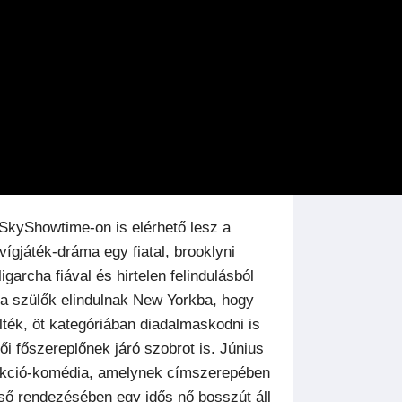
 SkyShowtime-on is elérhető lesz a
ígjáték-dráma egy fiatal, brooklyni
archa fiával és hirtelen felindulásból
 a szülők elindulnak New Yorkba, hogy
lték, öt kategóriában diadalmaskodni is
női főszereplőnek járó szobrot is. Június
kció-komédia, amelynek címszerepében
lső rendezésében egy idős nő bosszút áll