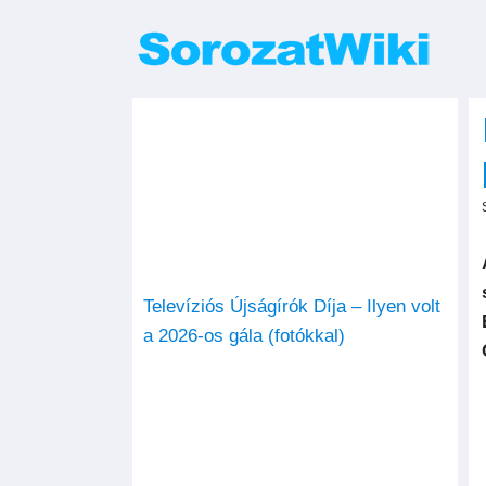
Kihagyás
Televíziós Újságírók Díja – Ilyen volt
a 2026-os gála (fotókkal)