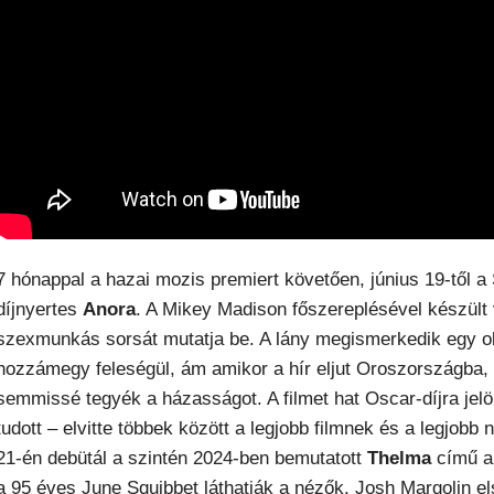
7 hónappal a hazai mozis premiert követően, június 19-től a
díjnyertes
Anora
. A Mikey Madison főszereplésével készült v
szexmunkás sorsát mutatja be. A lány megismerkedik egy olig
hozzámegy feleségül, ám amikor a hír eljut Oroszországba,
semmissé tegyék a házasságot. A filmet hat Oscar-díjra jelö
tudott – elvitte többek között a legjobb filmnek és a legjobb 
21-én debütál a szintén 2024-ben bemutatott
Thelma
című a
a 95 éves June Squibbet láthatják a nézők. Josh Margolin e