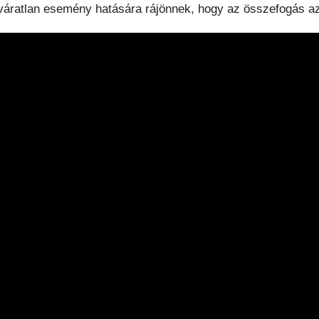
váratlan esemény hatására rájönnek, hogy az összefogás az