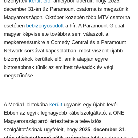
bizonyíték
került elő
, amelyből kiderült, hogy 2025.
december 31-én tíz Paramount csatorna is megszűnik
Magyarországon. Október közepén több MTV csatorna
esetében
bebizonyosodott
a hír. A Paramount Global
magyar képviselete továbbra sem válaszolt a
megkeresésünkre a Comedy Central és a Paramount
Network sorsával kapcsolatban, most viszont újabb
bizonyítékok kerültek elő, amik alapján egyre
biztosabbnak tűnik az említett tévéadók év végi
megszűnése.
A Media1 birtokába
került
ugyanis egy újabb levél.
Ebben az egyik legnagyobb kábelszolgáltató, a ONE
Magyarország arról értesítette a televíziós
szolgáltatásának ügyfeleit, hogy
2025. december 31.
után elérhetetlenné válik számukra
több csatorna is: a