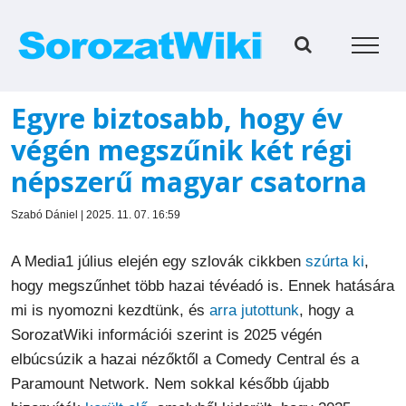
Kihagyás
Egyre biztosabb, hogy év
végén megszűnik két régi
népszerű magyar csatorna
Szabó Dániel | 2025. 11. 07. 16:59
A Media1 július elején egy szlovák cikkben
szúrta ki
,
hogy megszűnhet több hazai tévéadó is. Ennek hatására
mi is nyomozni kezdtünk, és
arra jutottunk
, hogy a
SorozatWiki információi szerint is 2025 végén
elbúcsúzik a hazai nézőktől a Comedy Central és a
Paramount Network. Nem sokkal később újabb