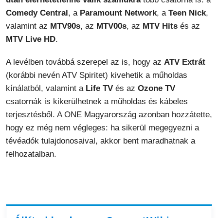
Comedy Central
, a
Paramount Network
, a
Teen Nick
,
valamint az
MTV90s
, az
MTV00s
, az
MTV Hits
és az
MTV Live HD
.
A levélben továbbá szerepel az is, hogy az
ATV Extrát
(korábbi nevén ATV Spiritet) kivehetik a műholdas
kínálatból, valamint a
Life TV
és az
Ozone TV
csatornák is kikerülhetnek a műholdas és kábeles
terjesztésből. A ONE Magyarország azonban hozzátette,
hogy ez még nem végleges: ha sikerül megegyezni a
tévéadók tulajdonosaival, akkor bent maradhatnak a
felhozatalban.