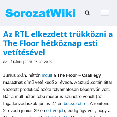
Kihagyás
Az RTL elkezdett trükközni a
The Floor hétköznap esti
vetítésével
Szabó Dániel | 2025. 06. 30. 20:30
Június 2-án, hétfőn
indult
a
The Floor – Csak egy
maradhat
című vetélkedő 2. évada. A Szujó Zoltán által
vezetett produkció azóta folyamatosan képernyőn volt.
Bár a múlt héten több műsor is szünetre vonult (az
Ingatlanvadászok június 27-én
búcsúzott el
, A renitens
2. évada június 29-én
ért véget
), eddig úgy volt, hogy a