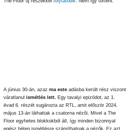
The Floor új részekkel
folytatódik
. Nem így történt.
A június 30-án, azaz
ma este
adásba került rész viszont
váratlanul
ismétlés lett.
Egy tavalyi epizódot, az 1.
évad 6. részét sugározta az RTL, amit először 2024.
május 13-án láthattak a csatorna nézői. Mivel a The
Floor egyhetes blokkokból áll, így minden bizonnyal
egész héten ismétlésre számíthatnak a nézők. Ez azt