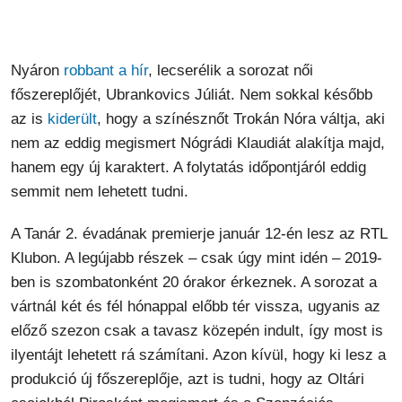
Nyáron
robbant a hír
, lecserélik a sorozat női
főszereplőjét, Ubrankovics Júliát. Nem sokkal később
az is
kiderült
, hogy a színésznőt Trokán Nóra váltja, aki
nem az eddig megismert Nógrádi Klaudiát alakítja majd,
hanem egy új karaktert. A folytatás időpontjáról eddig
semmit nem lehetett tudni.
A Tanár 2. évadának premierje január 12-én lesz az RTL
Klubon. A legújabb részek – csak úgy mint idén – 2019-
ben is szombatonként 20 órakor érkeznek. A sorozat a
vártnál két és fél hónappal előbb tér vissza, ugyanis az
előző szezon csak a tavasz közepén indult, így most is
ilyentájt lehetett rá számítani. Azon kívül, hogy ki lesz a
produkció új főszereplője, azt is tudni, hogy az Oltári