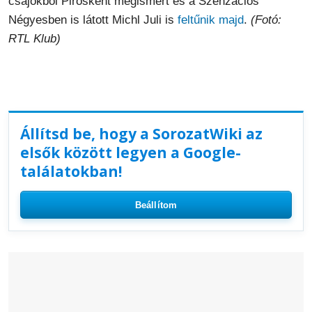
csajokból Pirosként megismert és a Szenzációs
Négyesben is látott Michl Juli is
feltűnik majd
.
(Fotó:
RTL Klub)
Állítsd be, hogy a SorozatWiki az
elsők között legyen a Google-
találatokban!
Beállítom