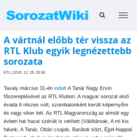
Kihagyás
A vártnál előbb tér vissza az
RTL Klub egyik legnézettebb
sorozata
KTL | 2018. 12. 26. 20:36
Tavaly március 31-én
indult
A Tanár Nagy Ervin
főszereplésével az RTL Klubon. A magyar sorozat első
évada 8 részes volt, szombatonként került képernyőre
és nagy siker lett. Az RTL Magyarország az elmúlt egy
évben hat hazai szériát is vetített (Válótársak, A mi kis
falunk, A Tanár, Oltári csajok, Barátok közt, Éjjel-Nappal