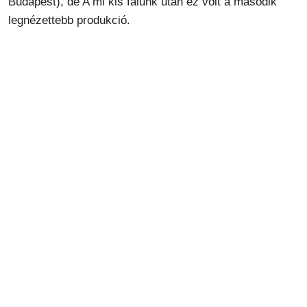
Budapest), de A mi kis falunk után ez volt a második
legnézettebb produkció.