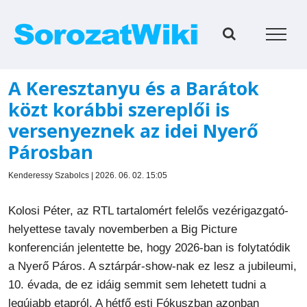
Kihagyás
A Keresztanyu és a Barátok
közt korábbi szereplői is
versenyeznek az idei Nyerő
Párosban
Kenderessy Szabolcs | 2026. 06. 02. 15:05
Kolosi Péter, az RTL tartalomért felelős vezérigazgató-
helyettese tavaly novemberben a Big Picture
konferencián jelentette be, hogy 2026-ban is folytatódik
a Nyerő Páros. A sztárpár-show-nak ez lesz a jubileumi,
10. évada, de ez idáig semmit sem lehetett tudni a
legújabb etapról. A hétfő esti Fókuszban azonban