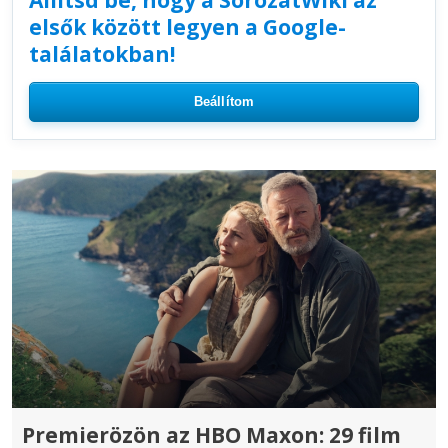
elsők között legyen a Google-
találatokban!
Beállítom
Premierözön az HBO Maxon: 29 film