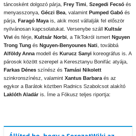
táncosként dolgozó párja,
Frey Timi
,
Szegedi Fecsó
és
menyasszonya,
Géczi Bea
, valamint
Pumped Gabó
és
párja,
Faragó Maya
is, akik most vállalják fel először
nyilvánosan kapcsolatukat. Versenybe száll
Kultsár
Vivi
és férje,
Kultsár Norbi
, a TikTokról ismert
Nguyen
Trong Tung
és
Nguyen-Benyounes Nati
, továbbá
Alföldy Anna
modell és
Kurucz Sanyi
koreográfus is. A
párosok között szerepel a Keresztanyu Bonifác atyája,
Farkas Dénes
színész és
Tamási Nikolett
szinkronszínész, valamint
Xantus Barbara
és az
egykor a Barátok köztben Radnics Szabolcsot alakító
Laklóth Aladár
is. Íme a Fókusz teljes riportja:
Állítsd be, hogy a SorozatWiki az