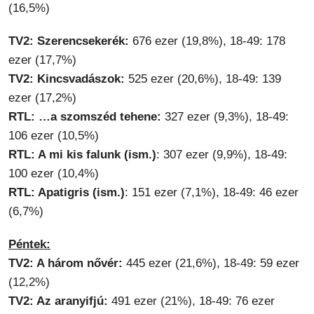
(16,5%)
TV2: Szerencsekerék:
676 ezer (19,8%), 18-49: 178
ezer (17,7%)
TV2: Kincsvadászok:
525 ezer (20,6%), 18-49: 139
ezer (17,2%)
RTL: …a szomszéd tehene:
327 ezer (9,3%), 18-49:
106 ezer (10,5%)
RTL: A mi kis falunk (ism.)
: 307 ezer (9,9%), 18-49:
100 ezer (10,4%)
RTL: Apatigris (ism.)
: 151 ezer (7,1%), 18-49: 46 ezer
(6,7%)
Péntek:
TV2: A három nővér:
445 ezer (21,6%), 18-49: 59 ezer
(12,2%)
TV2: Az aranyifjú:
491 ezer (21%), 18-49: 76 ezer