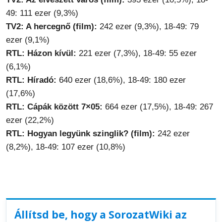
49: 111 ezer (9,3%)
TV2: A hercegnő (film):
242 ezer (9,3%), 18-49: 79
ezer (9,1%)
RTL: Házon kívül:
221 ezer (7,3%), 18-49: 55 ezer
(6,1%)
RTL: Híradó:
640 ezer (18,6%), 18-49: 180 ezer
(17,6%)
RTL: Cápák között 7×05:
664 ezer (17,5%), 18-49: 267
ezer (22,2%)
RTL: Hogyan legyünk szinglik? (film):
242 ezer
(8,2%), 18-49: 107 ezer (10,8%)
Állítsd be, hogy a SorozatWiki az