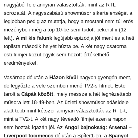
nagyjából fele annyian választották, mint az RTL
sorozatát. A nagyszabású showműsor sikertelenségét a
legjobban pedig az mutatja, hogy a mostani nem túl erős
mezőnyben még a top 10-be sem tudott bekerülni (12.
lett).
A mi kis falunk
legújabb epizódja jól ment és a heti
toplista második helyét húzta be. A két nagy csatorna
esti filmjei közül egyik sem hozott értékelhető
eredményeket.
Vasárnap délután a
Házon kívül
nagyon gyengén ment,
de legyőzte a vele szemben menő TV2-s filmet. Este
tarolt a
Cápák között
, mely messze a hét legnézettebb
műsora lett 18-49-ben. Az üzleti showműsor adásideje
alatt több mint kétszer annyian választották az RTL-t,
mint a TV2-t. A két nagy tévéadó filmjei ezen a napon
sem hoztak igazán jól. Az
Angol bajnokság: Arsenal –
Liverpool focimeccs
délután a Spíler1-en, a
Spanyol