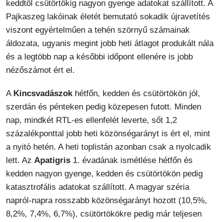
keddtől csütörtökig nagyon gyenge adatokat szállított. A
Pajkaszeg lakóinak életét bemutató sokadik újravetítés
viszont egyértelműen a tehén szörnyű számainak
áldozata, ugyanis megint jobb heti átlagot produkált nála
és a legtöbb nap a későbbi időpont ellenére is jobb
nézőszámot ért el.
A
Kincsvadászok
hétfőn, kedden és csütörtökön jól,
szerdán és pénteken pedig közepesen futott. Minden
nap, mindkét RTL-es ellenfelét leverte, sőt 1,2
százalékponttal jobb heti közönségarányt is ért el, mint
a nyitó hetén. A heti toplistán azonban csak a nyolcadik
lett. Az
Apatigris
1. évadának ismétlése hétfőn és
kedden nagyon gyenge, kedden és csütörtökön pedig
katasztrofális adatokat szállított. A magyar széria
napról-napra rosszabb közönségarányt hozott (10,5%,
8,2%, 7,4%, 6,7%), csütörtökökre pedig már teljesen