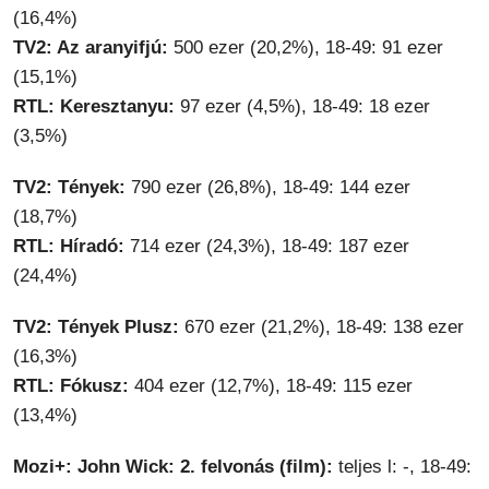
(16,4%)
TV2: Az aranyifjú:
500 ezer (20,2%), 18-49: 91 ezer
(15,1%)
RTL: Keresztanyu:
97 ezer (4,5%), 18-49: 18 ezer
(3,5%)
TV2: Tények:
790 ezer (26,8%), 18-49: 144 ezer
(18,7%)
RTL: Híradó:
714 ezer (24,3%), 18-49: 187 ezer
(24,4%)
TV2: Tények Plusz:
670 ezer (21,2%), 18-49: 138 ezer
(16,3%)
RTL: Fókusz:
404 ezer (12,7%), 18-49: 115 ezer
(13,4%)
Mozi+: John Wick: 2. felvonás (film):
teljes l: -, 18-49: