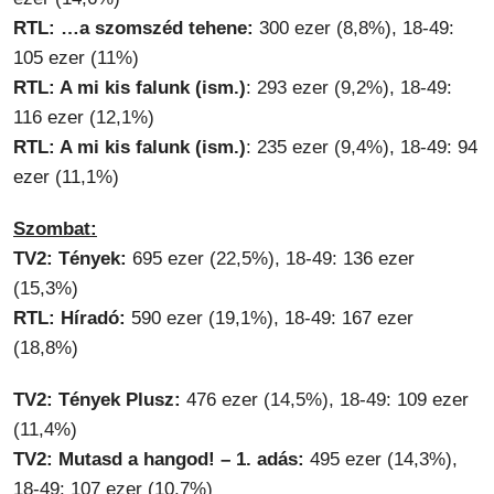
RTL: …a szomszéd tehene:
300 ezer (8,8%), 18-49:
105 ezer (11%)
RTL: A mi kis falunk (ism.)
: 293 ezer (9,2%), 18-49:
116 ezer (12,1%)
RTL: A mi kis falunk (ism.)
: 235 ezer (9,4%), 18-49: 94
ezer (11,1%)
Szombat:
TV2: Tények:
695 ezer (22,5%), 18-49: 136 ezer
(15,3%)
RTL: Híradó:
590 ezer (19,1%), 18-49: 167 ezer
(18,8%)
TV2: Tények Plusz:
476 ezer (14,5%), 18-49: 109 ezer
(11,4%)
TV2: Mutasd a hangod!
– 1. adás:
495 ezer (14,3%),
18-49: 107 ezer (10,7%)