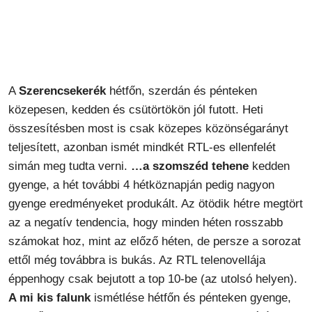
A
Szerencsekerék
hétfőn, szerdán és pénteken
közepesen, kedden és csütörtökön jól futott. Heti
összesítésben most is csak közepes közönségarányt
teljesített, azonban ismét mindkét RTL-es ellenfelét
simán meg tudta verni.
…a szomszéd tehene
kedden
gyenge, a hét további 4 hétköznapján pedig nagyon
gyenge eredményeket produkált. Az ötödik hétre megtört
az a negatív tendencia, hogy minden héten rosszabb
számokat hoz, mint az előző héten, de persze a sorozat
ettől még továbbra is bukás. Az RTL telenovellája
éppenhogy csak bejutott a top 10-be (az utolsó helyen).
A mi kis falunk
ismétlése hétfőn és pénteken gyenge,