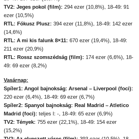
TV2: Jeges pokol (film):
294 ezer (10,8%), 18-49: 91
ezer (10,5%)
RTL: Fókusz Plusz:
394 ezer (11,8%), 18-49: 142 ezer
(14,6%)
RTL: A mi kis falunk 8×11:
670 ezer (19,4%), 18-49:
211 ezer (20,9%)
RTL: Rossz szomszédság (film):
174 ezer (6,6%), 18-
49: 69 ezer (8,2%)
Vasárnap:
Spíler1: Angol bajnokság: Arsenal – Liverpool (foci):
220 ezer (6,4%), 18-49: 69 ezer (6,7%)
Spíler2: Spanyol bajnokság: Real Madrid – Atletico
Madrid (foci):
teljes l: -, 18-49: 65 ezer (6,9%)
TV2: Tények:
755 ezer (22,1%), 18-49: 154 ezer
(15,2%)
TV2: Az elveszett város (film):
393 ezer (10,5%), 18-