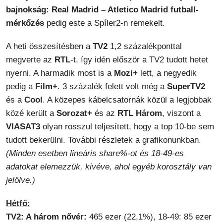
bajnokság: Real Madrid – Atletico Madrid futball-
mérkőzés
pedig este a Spíler2-n remekelt.
A heti összesítésben a
TV2
1,2 százalékponttal
megverte az
RTL
-t, így idén először a TV2 tudott hetet
nyerni. A harmadik most is a
Mozi+
lett, a negyedik
pedig a
Film+
. 3 százalék felett volt még a
SuperTV2
és a
Cool
. A közepes kábelcsatornák közül a legjobbak
közé került a
Sorozat+
és az
RTL Három
, viszont a
VIASAT3
olyan rosszul teljesített, hogy a top 10-be sem
tudott bekerülni. További részletek a grafikonunkban.
(Minden esetben lineáris share%-ot és 18-49-es
adatokat elemezzük, kivéve, ahol egyéb korosztály van
jelölve.)
Hétfő:
TV2: A három nővér:
465 ezer (22,1%), 18-49: 85 ezer