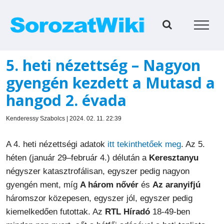
Kihagyás
5. heti nézettség – Nagyon
gyengén kezdett a Mutasd a
hangod 2. évada
Kenderessy Szabolcs | 2024. 02. 11. 22:39
A 4. heti nézettségi adatok
itt tekinthetőek meg
. Az 5.
héten (január 29–február 4.) délután a
Keresztanyu
négyszer katasztrofálisan, egyszer pedig nagyon
gyengén ment, míg
A három nővér
és
Az aranyifjú
háromszor közepesen, egyszer jól, egyszer pedig
kiemelkedően futottak. Az
RTL Híradó
18-49-ben