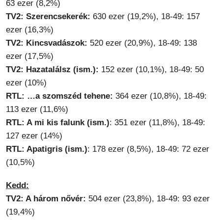
63 ezer (8,2%)
TV2: Szerencsekerék:
630 ezer (19,2%), 18-49: 157
ezer (16,3%)
TV2: Kincsvadászok:
520 ezer (20,9%), 18-49: 138
ezer (17,5%)
TV2: Hazatalálsz (ism.):
152 ezer (10,1%), 18-49: 50
ezer (10%)
RTL: …a szomszéd tehene:
364 ezer (10,8%), 18-49:
113 ezer (11,6%)
RTL: A mi kis falunk (ism.)
: 351 ezer (11,8%), 18-49:
127 ezer (14%)
RTL: Apatigris (ism.)
: 178 ezer (8,5%), 18-49: 72 ezer
(10,5%)
Kedd:
TV2: A három nővér:
504 ezer (23,8%), 18-49: 93 ezer
(19,4%)