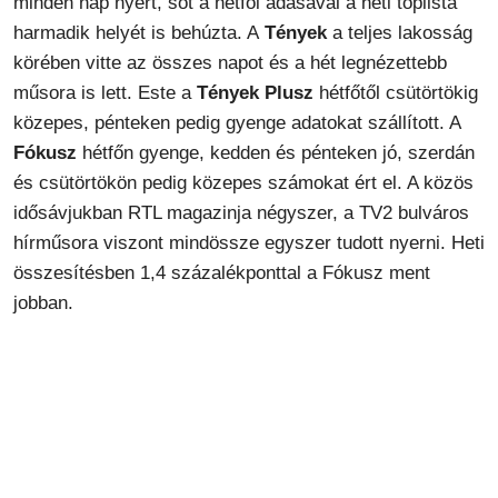
minden nap nyert, sőt a hétfői adásával a heti toplista
harmadik helyét is behúzta. A
Tények
a teljes lakosság
körében vitte az összes napot és a hét legnézettebb
műsora is lett. Este a
Tények Plusz
hétfőtől csütörtökig
közepes, pénteken pedig gyenge adatokat szállított. A
Fókusz
hétfőn gyenge, kedden és pénteken jó, szerdán
és csütörtökön pedig közepes számokat ért el. A közös
idősávjukban RTL magazinja négyszer, a TV2 bulváros
hírműsora viszont mindössze egyszer tudott nyerni. Heti
összesítésben 1,4 százalékponttal a Fókusz ment
jobban.