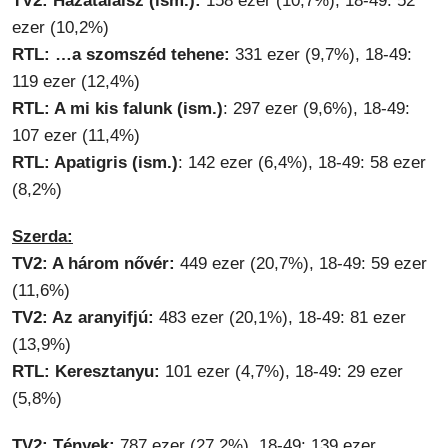
TV2: Hazatalálsz (ism.):
158 ezer (10,7%), 18-49: 52
ezer (10,2%)
RTL: …a szomszéd tehene:
331 ezer (9,7%), 18-49:
119 ezer (12,4%)
RTL: A mi kis falunk (ism.)
: 297 ezer (9,6%), 18-49:
107 ezer (11,4%)
RTL: Apatigris (ism.)
: 142 ezer (6,4%), 18-49: 58 ezer
(8,2%)
Szerda:
TV2: A három nővér:
449 ezer (20,7%), 18-49: 59 ezer
(11,6%)
TV2: Az aranyifjú:
483 ezer (20,1%), 18-49: 81 ezer
(13,9%)
RTL: Keresztanyu:
101 ezer (4,7%), 18-49: 29 ezer
(5,8%)
TV2: Tények:
787 ezer (27,2%), 18-49: 139 ezer