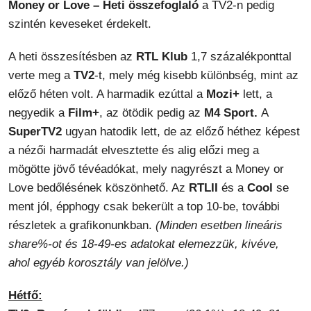
Money or Love – Heti összefoglaló
a TV2-n pedig
szintén keveseket érdekelt.
A heti összesítésben az
RTL Klub
1,7 százalékponttal
verte meg a
TV2
-t, mely még kisebb különbség, mint az
előző héten volt. A harmadik ezúttal a
Mozi+
lett, a
negyedik a
Film+
, az ötödik pedig az
M4 Sport.
A
SuperTV2
ugyan hatodik lett, de az előző héthez képest
a nézői harmadát elvesztette és alig előzi meg a
mögötte jövő tévéadókat, mely nagyrészt a Money or
Love bedőlésének köszönhető. Az
RTLII
és a
Cool
se
ment jól, épphogy csak bekerült a top 10-be, további
részletek a grafikonunkban.
(Minden esetben lineáris
share%-ot és 18-49-es adatokat elemezzük, kivéve,
ahol egyéb korosztály van jelölve.)
Hétfő: