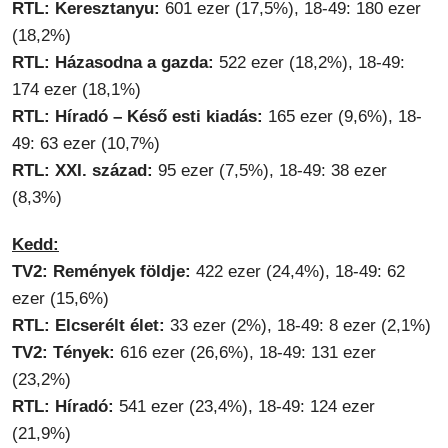
RTL: Keresztanyu:
601 ezer (17,5%), 18-49: 180 ezer
(18,2%)
RTL: Házasodna a gazda:
522 ezer (18,2%), 18-49:
174 ezer (18,1%)
RTL: Híradó – Késő esti kiadás:
165 ezer (9,6%), 18-
49: 63 ezer (10,7%)
RTL: XXI. század:
95 ezer (7,5%), 18-49: 38 ezer
(8,3%)
Kedd:
TV2: Remények földje:
422 ezer (24,4%), 18-49: 62
ezer (15,6%)
RTL: Elcserélt élet:
33 ezer (2%), 18-49: 8 ezer (2,1%)
TV2: Tények:
616 ezer (26,6%), 18-49: 131 ezer
(23,2%)
RTL: Híradó:
541 ezer (23,4%), 18-49: 124 ezer
(21,9%)