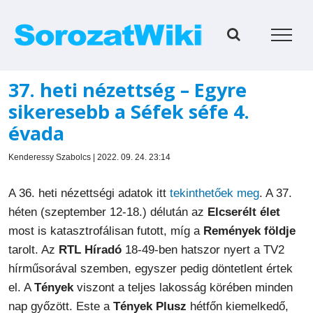
Kihagyás
37. heti nézettség – Egyre
sikeresebb a Séfek séfe 4.
évada
Kenderessy Szabolcs | 2022. 09. 24. 23:14
A 36. heti nézettségi adatok itt
tekinthetőek meg
. A 37.
héten (szeptember 12-18.) délután az
Elcserélt élet
most is katasztrofálisan futott, míg a
Remények földje
tarolt. Az
RTL Híradó
18-49-ben hatszor nyert a TV2
hírműsorával szemben, egyszer pedig döntetlent értek
el. A
Tények
viszont a teljes lakosság körében minden
nap győzött. Este a
Tények Plusz
hétfőn kiemelkedő,