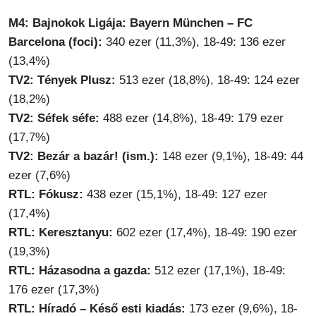
M4: Bajnokok Ligája: Bayern München – FC
Barcelona (foci):
340 ezer (11,3%), 18-49: 136 ezer
(13,4%)
TV2: Tények Plusz:
513 ezer (18,8%), 18-49: 124 ezer
(18,2%)
TV2: Séfek séfe:
488 ezer (14,8%), 18-49: 179 ezer
(17,7%)
TV2: Bezár a bazár! (ism.):
148 ezer (9,1%), 18-49: 44
ezer (7,6%)
RTL: Fókusz:
438 ezer (15,1%), 18-49: 127 ezer
(17,4%)
RTL: Keresztanyu:
602 ezer (17,4%), 18-49: 190 ezer
(19,3%)
RTL: Házasodna a gazda:
512 ezer (17,1%), 18-49:
176 ezer (17,3%)
RTL: Híradó – Késő esti kiadás:
173 ezer (9,6%), 18-