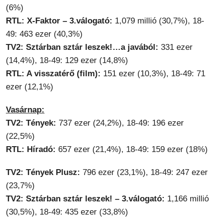
(6%)
RTL: X-Faktor – 3.válogató:
1,079 millió (30,7%), 18-
49: 463 ezer (40,3%)
TV2: Sztárban sztár leszek!…a javából:
331 ezer
(14,4%), 18-49: 129 ezer (14,8%)
RTL: A visszatérő (film):
151 ezer (10,3%), 18-49: 71
ezer (12,1%)
Vasárnap:
TV2: Tények:
737 ezer (24,2%), 18-49: 196 ezer
(22,5%)
RTL: Híradó:
657 ezer (21,4%), 18-49: 159 ezer (18%)
TV2: Tények Plusz:
796 ezer (23,1%), 18-49: 247 ezer
(23,7%)
TV2: Sztárban sztár leszek! – 3.válogató:
1,166 millió
(30,5%), 18-49: 435 ezer (33,8%)