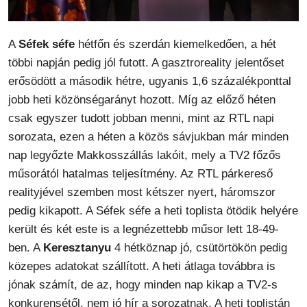
A
Séfek séfe
hétfőn és szerdán kiemelkedően, a hét
többi napján pedig jól futott. A gasztroreality jelentőset
erősödött a második hétre, ugyanis 1,6 százalékponttal
jobb heti közönségarányt hozott. Míg az előző héten
csak egyszer tudott jobban menni, mint az RTL napi
sorozata, ezen a héten a közös sávjukban már minden
nap legyőzte Makkosszállás lakóit, mely a TV2 főzős
műsorától hatalmas teljesítmény. Az RTL párkereső
realityjével szemben most kétszer nyert, háromszor
pedig kikapott. A Séfek séfe a heti toplista ötödik helyére
került és két este is a legnézettebb műsor lett 18-49-
ben. A
Keresztanyu
4 hétköznap jó, csütörtökön pedig
közepes adatokat szállított. A heti átlaga továbbra is
jónak számít, de az, hogy minden nap kikap a TV2-s
konkurensétől, nem jó hír a sorozatnak. A heti toplistán