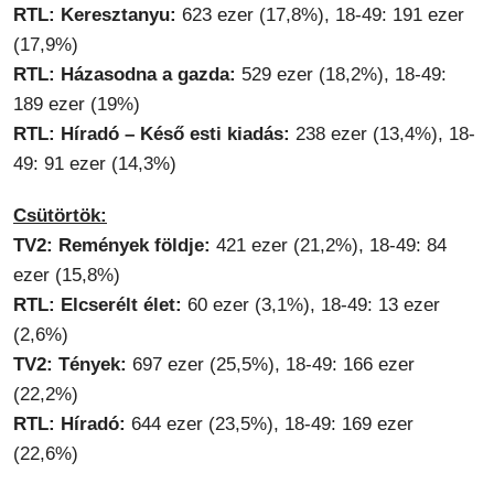
RTL: Keresztanyu:
623 ezer (17,8%), 18-49: 191 ezer
(17,9%)
RTL: Házasodna a gazda:
529 ezer (18,2%), 18-49:
189 ezer (19%)
RTL: Híradó – Késő esti kiadás:
238 ezer (13,4%), 18-
49: 91 ezer (14,3%)
Csütörtök:
TV2: Remények földje:
421 ezer (21,2%), 18-49: 84
ezer (15,8%)
RTL: Elcserélt élet:
60 ezer (3,1%), 18-49: 13 ezer
(2,6%)
TV2: Tények:
697 ezer (25,5%), 18-49: 166 ezer
(22,2%)
RTL: Híradó:
644 ezer (23,5%), 18-49: 169 ezer
(22,6%)