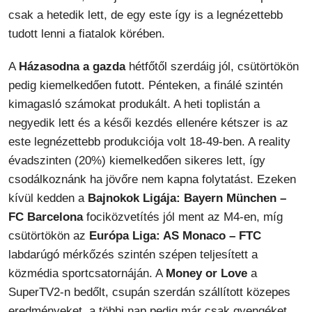
csak a hetedik lett, de egy este így is a legnézettebb
tudott lenni a fiatalok körében.
A
Házasodna a gazda
hétfőtől szerdáig jól, csütörtökön
pedig kiemelkedően futott. Pénteken, a finálé szintén
kimagasló számokat produkált. A heti toplistán a
negyedik lett és a késői kezdés ellenére kétszer is az
este legnézettebb produkciója volt 18-49-ben. A reality
évadszinten (20%) kiemelkedően sikeres lett, így
csodálkoznánk ha jövőre nem kapna folytatást. Ezeken
kívül kedden a
Bajnokok Ligája: Bayern München –
FC Barcelona
fociközvetítés jól ment az M4-en, míg
csütörtökön az
Európa Liga: AS Monaco – FTC
labdarúgó mérkőzés szintén szépen teljesített a
közmédia sportcsatornáján. A
Money or Love
a
SuperTV2-n bedőlt, csupán szerdán szállított közepes
eredményeket, a többi nap pedig már csak gyengéket.