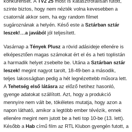
konkurensét. A
TV2 25
most is katasztrofálisan futott,
szinte biztos, hogy nem nézték volna kevesebben a
csatornát akkor sem, ha egy random filmet
sugároznának a helyén. Késő este a
Sztárban sztár
leszek!…a javából
jól teljesített.
Vasárnap a
Tények Plusz
a rövid adásideje ellenére is
elképesztően magas számokat ért el és a heti toplistán
a harmadik helyet zsebelte be. Utána a
Sztárban sztár
leszek!
megint nagyot tarolt, 18-49-ben a második,
teljes lakosságban pedig a hét legnézettebb műsora lett.
A
Tehetség első látásra
az előző hetihez hasonló,
gyenge adatokat szállított. Azt, hogy a produkció
mennyire nem vált be, tökéletes mutatja, hogy azon a
napon látható, amikor a legtöbb ember tévézik, ennek
ellenére megint nem jutott be a heti top 10-be (13. lett).
Később a
Hab
című film az RTL Klubon gyengén futott, a