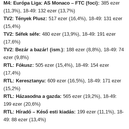
M4: Európa Liga: AS Monaco – FTC (foci):
385 ezer
(11,3%), 18-49: 132 ezer (13,7%)
TV2: Tények Plusz:
517 ezer (16,4%), 18-49: 131 ezer
(15,4%)
TV2: Séfek séfe:
480 ezer (13,9%), 18-49: 191 ezer
(17,6%)
TV2: Bezár a bazár! (ism.):
188 ezer (8,8%), 18-49: 74
ezer (9,8%)
RTL: Fókusz:
505 ezer (15,4%), 18-49: 154 ezer
(17,4%)
RTL: Keresztanyu:
609 ezer (16,5%), 18-49: 171 ezer
(15,2%)
RTL: Házasodna a gazda:
565 ezer (19,2%), 18-49:
199 ezer (20,6%)
RTL: Híradó – Késő esti kiadás:
199 ezer (11,1%), 18-
49: 88 ezer (13,4%)