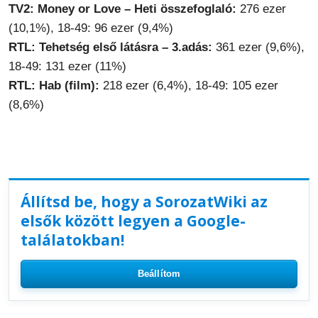
TV2: Money or Love – Heti összefoglaló:
276 ezer
(10,1%), 18-49: 96 ezer (9,4%)
RTL: Tehetség első látásra – 3.adás:
361 ezer (9,6%),
18-49: 131 ezer (11%)
RTL: Hab (film):
218 ezer (6,4%), 18-49: 105 ezer
(8,6%)
Állítsd be, hogy a SorozatWiki az
elsők között legyen a Google-
találatokban!
Beállítom