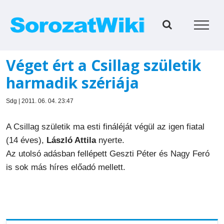
Kihagyás
Véget ért a Csillag születik
harmadik szériája
Sdg | 2011. 06. 04. 23:47
A Csillag születik ma esti fináléját végül az igen fiatal
(14 éves),
László Attila
nyerte.
Az utolsó adásban fellépett Geszti Péter és Nagy Feró
is sok más híres előadó mellett.