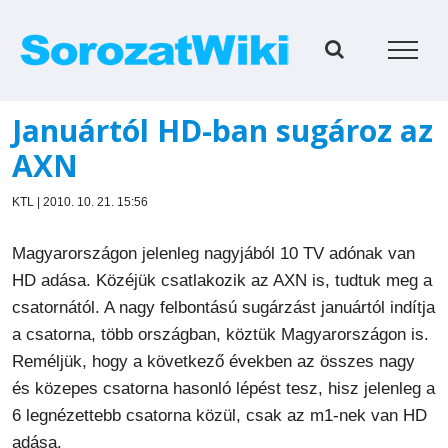
Kihagyás
Januártól HD-ban sugároz az
AXN
KTL | 2010. 10. 21. 15:56
Magyarországon jelenleg nagyjából 10 TV adónak van
HD adása. Közéjük csatlakozik az AXN is, tudtuk meg a
csatornától. A nagy felbontású sugárzást januártól indítja
a csatorna, több országban, köztük Magyarországon is.
Reméljük, hogy a következő években az összes nagy
és közepes csatorna hasonló lépést tesz, hisz jelenleg a
6 legnézettebb csatorna közül, csak az m1-nek van HD
adása.