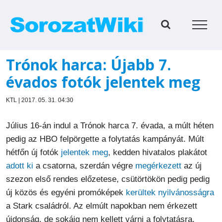
Kihagyás
Trónok harca: Újabb 7.
évados fotók jelentek meg
KTL | 2017. 05. 31. 04:30
Július 16-án indul a Trónok harca 7. évada, a múlt héten
pedig az HBO felpörgette a folytatás kampányát. Múlt
hétfőn új fotók
jelentek meg
, kedden hivatalos plakátot
adott ki
a csatorna, szerdán végre
megérkezett
az új
szezon első rendes előzetese, csütörtökön pedig pedig
új közös és egyéni promóképek
kerültek nyilvánosságra
a Stark családról. Az elmúlt napokban nem érkezett
újdonság, de sokáig nem kellett várni a folytatásra.