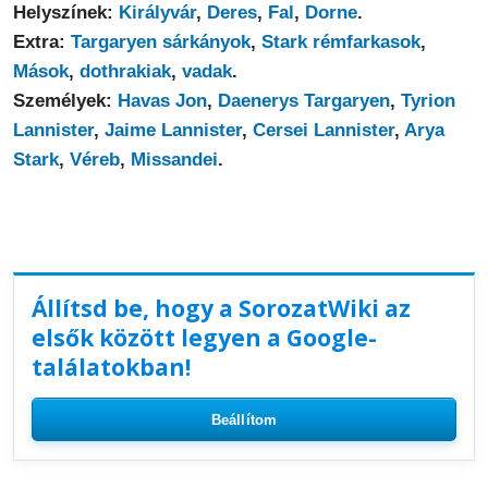
Helyszínek:
Királyvár
,
Deres
,
Fal
,
Dorne
.
Extra:
Targaryen sárkányok
,
Stark rémfarkasok
,
Mások
,
dothrakiak
,
vadak
.
Személyek:
Havas Jon
,
Daenerys Targaryen
,
Tyrion
Lannister
,
Jaime Lannister
,
Cersei Lannister
,
Arya
Stark
,
Véreb
,
Missandei
.
Állítsd be, hogy a SorozatWiki az
elsők között legyen a Google-
találatokban!
Beállítom