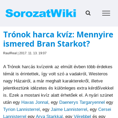
Kihagyás
Trónok harca kvíz: Mennyire
ismered Bran Starkot?
RaulReal | 2017. 11. 13. 19:07
A Trónok harcás kvízeink az elmúlt évben több érdekes
témát is érintettek, így volt szó a vadakról, Westeros
nagy Házairól, a már meghalt karakterekről, illetve
jelentkeztünk idézetes és különleges extra kérdőívekkel
is. Ezek a mostani kvíz alatt érhetőek el. A nyári szünet
után egy
Havas Jonnal
, egy
Daenerys Targaryennel
egy
Tyrion Lannisterrel
, egy
Jaime Lannisterrel
, egy
Cersei
Lannisterrel
egy
Arya Starkkal
, egy
Vérebbel
és egy