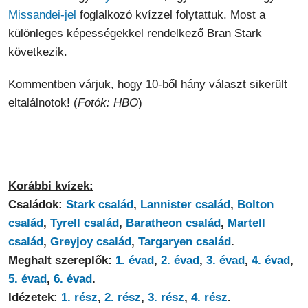
Missandei-jel
foglalkozó kvízzel folytattuk. Most a
különleges képességekkel rendelkező Bran Stark
következik.
Kommentben várjuk, hogy 10-ből hány választ sikerült
eltalálnotok! (
Fotók: HBO
)
Korábbi kvízek:
Családok:
Stark család
,
Lannister család
,
Bolton
család
,
Tyrell család
,
Baratheon család
,
Martell
család
,
Greyjoy család
,
Targaryen család
.
Meghalt szereplők:
1. évad
,
2. évad
,
3. évad
,
4. évad
,
5. évad
,
6. évad
.
Idézetek:
1. rész
,
2. rész
,
3. rész
,
4. rész
.