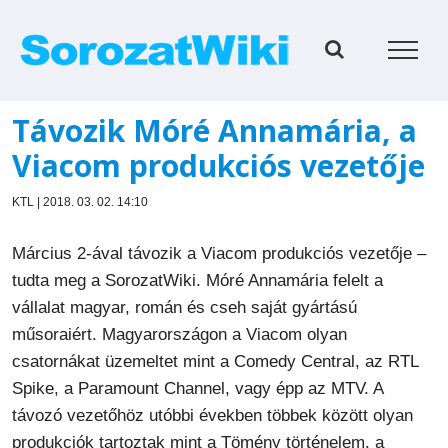
Kihagyás
Távozik Móré Annamária, a
Viacom produkciós vezetője
KTL | 2018. 03. 02. 14:10
Március 2-ával távozik a Viacom produkciós vezetője –
tudta meg a SorozatWiki. Móré Annamária felelt a
vállalat magyar, román és cseh saját gyártású
műsoraiért. Magyarországon a Viacom olyan
csatornákat üzemeltet mint a Comedy Central, az RTL
Spike, a Paramount Channel, vagy épp az MTV. A
távozó vezetőhöz utóbbi években többek között olyan
produkciók tartoztak mint a Tömény történelem, a