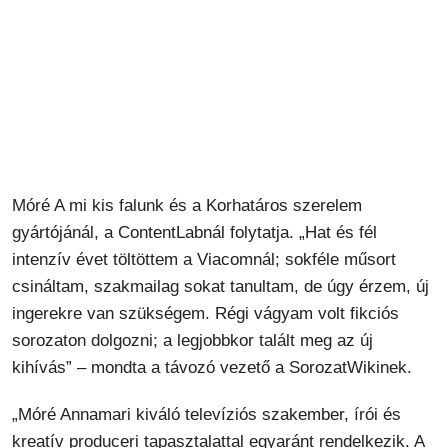
Móré A mi kis falunk és a Korhatáros szerelem
gyártójánál, a ContentLabnál folytatja. „Hat és fél
intenzív évet töltöttem a Viacomnál; sokféle műsort
csináltam, szakmailag sokat tanultam, de úgy érzem, új
ingerekre van szükségem. Régi vágyam volt fikciós
sorozaton dolgozni; a legjobbkor talált meg az új
kihívás” – mondta a távozó vezető a SorozatWikinek.
„Móré Annamari kiváló televíziós szakember, írói és
kreatív produceri tapasztalattal egyaránt rendelkezik. A