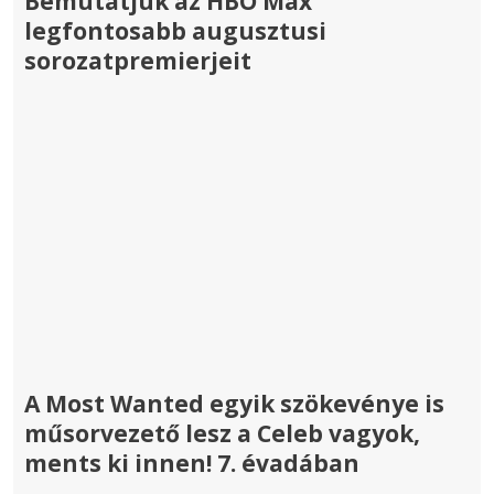
Bemutatjuk az HBO Max
legfontosabb augusztusi
sorozatpremierjeit
A Most Wanted egyik szökevénye is
műsorvezető lesz a Celeb vagyok,
ments ki innen! 7. évadában