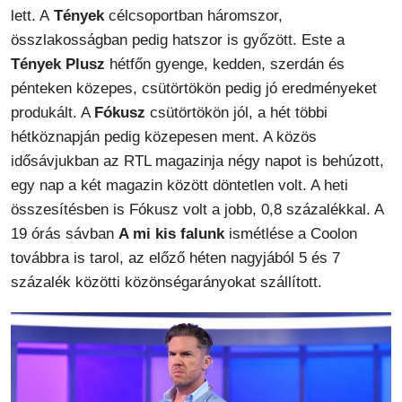
lett. A
Tények
célcsoportban háromszor,
összlakosságban pedig hatszor is győzött. Este a
Tények Plusz
hétfőn gyenge, kedden, szerdán és
pénteken közepes, csütörtökön pedig jó eredményeket
produkált. A
Fókusz
csütörtökön jól, a hét többi
hétköznapján pedig közepesen ment. A közös
idősávjukban az RTL magazinja négy napot is behúzott,
egy nap a két magazin között döntetlen volt. A heti
összesítésben is Fókusz volt a jobb, 0,8 százalékkal. A
19 órás sávban
A mi kis falunk
ismétlése a Coolon
továbbra is tarol, az előző héten nagyjából 5 és 7
százalék közötti közönségarányokat szállított.