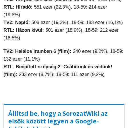
RTL: Híradó:
551 ezer (22,3%), 18-59: 214 ezer
(19,8%)
TV2: Napló:
508 ezer (19,2%), 18-59: 183 ezer (16,1%)
RTL: Házon kívül:
501 ezer (18,9%), 18-59: 212 ezer
(18,5%)
TV2: Halálos iramban 6 (film):
240 ezer (9,2%), 18-59:
132 ezer (11,1%)
RTL: Beépített szépség 2: Csábítunk és védünk!
(film):
233 ezer (8,7%): 18-59: 111 ezer (9,2%)
Állítsd be, hogy a SorozatWiki az
elsők között legyen a Google-