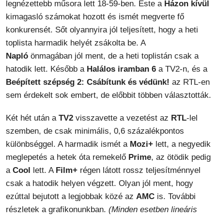
legnézettebb műsora lett 18-59-ben. Este a
Házon kívül
kimagasló számokat hozott és ismét megverte fő
konkurensét. Sőt olyannyira jól teljesített, hogy a heti
toplista harmadik helyét zsákolta be. A
Napló
önmagában jól ment, de a heti toplistán csak a
hatodik lett. Később a
Halálos iramban 6
a TV2-n, és a
Beépített szépség 2: Csábítunk és védünk!
az RTL-en
sem érdekelt sok embert, de előbbit többen választották.
Két hét után a
TV2
visszavette a vezetést az
RTL
-lel
szemben, de csak minimális, 0,6 százalékpontos
különbséggel. A harmadik ismét a
Mozi+
lett, a negyedik
meglepetés a hetek óta remekelő
Prime
, az ötödik pedig
a
Cool
lett. A
Film+
régen látott rossz teljesítménnyel
csak a hatodik helyen végzett. Olyan jól ment, hogy
ezúttal bejutott a legjobbak közé az
AMC
is. További
részletek a grafikonunkban.
(Minden esetben lineáris