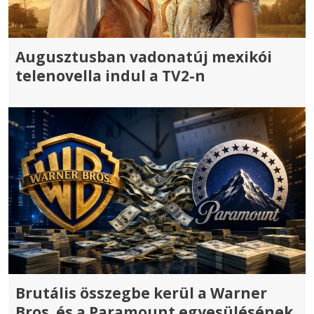
Augusztusban vadonatúj mexikói
telenovella indul a TV2-n
Brutális összegbe kerül a Warner
Bros. és a Paramount egyesülésének