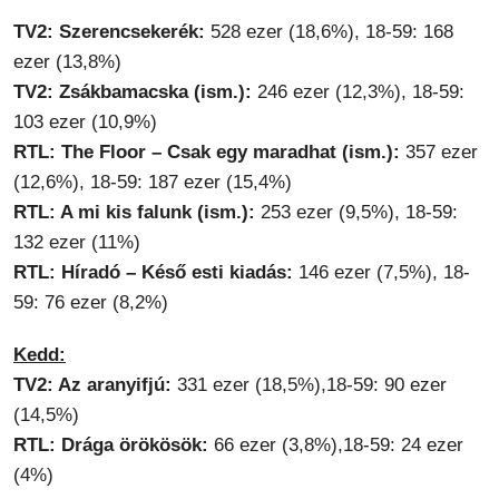
TV2: Szerencsekerék:
528 ezer (18,6%), 18-59: 168
ezer (13,8%)
TV2: Zsákbamacska (ism.):
246 ezer (12,3%), 18-59:
103 ezer (10,9%)
RTL: The Floor – Csak egy maradhat (ism.):
357 ezer
(12,6%), 18-59: 187 ezer (15,4%)
RTL: A mi kis falunk (ism.):
253 ezer (9,5%), 18-59:
132 ezer (11%)
RTL: Híradó – Késő esti kiadás:
146 ezer (7,5%), 18-
59: 76 ezer (8,2%)
Kedd:
TV2: Az aranyifjú:
331 ezer (18,5%),18-59: 90 ezer
(14,5%)
RTL: Drága örökösök:
66 ezer (3,8%),18-59: 24 ezer
(4%)