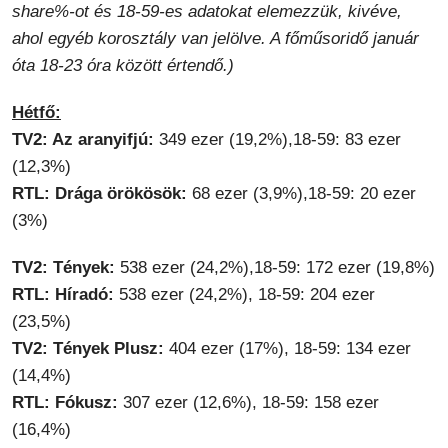
share%-ot és 18-59-es adatokat elemezzük, kivéve,
ahol egyéb korosztály van jelölve. A főműsoridő január
óta 18-23 óra között értendő.)
Hétfő:
TV2: Az aranyifjú:
349 ezer (19,2%),18-59: 83 ezer
(12,3%)
RTL: Drága örökösök:
68 ezer (3,9%),18-59: 20 ezer
(3%)
TV2: Tények:
538 ezer (24,2%),18-59: 172 ezer (19,8%)
RTL: Híradó:
538 ezer (24,2%), 18-59: 204 ezer
(23,5%)
TV2: Tények Plusz:
404 ezer (17%), 18-59: 134 ezer
(14,4%)
RTL: Fókusz:
307 ezer (12,6%), 18-59: 158 ezer
(16,4%)