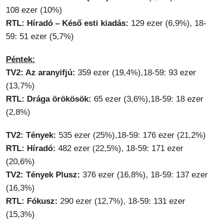
108 ezer (10%)
RTL: Híradó – Késő esti kiadás:
129 ezer (6,9%), 18-
59: 51 ezer (5,7%)
Péntek:
TV2: Az aranyifjú:
359 ezer (19,4%),18-59: 93 ezer
(13,7%)
RTL: Drága örökösök:
65 ezer (3,6%),18-59: 18 ezer
(2,8%)
TV2: Tények:
535 ezer (25%),18-59: 176 ezer (21,2%)
RTL: Híradó:
482 ezer (22,5%), 18-59: 171 ezer
(20,6%)
TV2: Tények Plusz:
376 ezer (16,8%), 18-59: 137 ezer
(16,3%)
RTL: Fókusz:
290 ezer (12,7%), 18-59: 131 ezer
(15,3%)