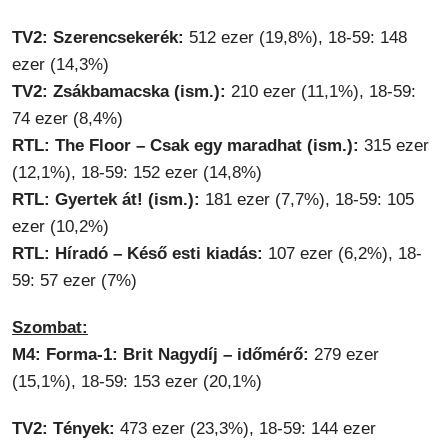
TV2: Szerencsekerék:
512 ezer (19,8%), 18-59: 148
ezer (14,3%)
TV2: Zsákbamacska (ism.):
210 ezer (11,1%), 18-59:
74 ezer (8,4%)
RTL: The Floor – Csak egy maradhat (ism.):
315 ezer
(12,1%), 18-59: 152 ezer (14,8%)
RTL: Gyertek át! (ism.):
181 ezer (7,7%), 18-59: 105
ezer (10,2%)
RTL: Híradó – Késő esti kiadás:
107 ezer (6,2%), 18-
59: 57 ezer (7%)
Szombat:
M4: Forma-1: Brit Nagydíj – időmérő:
279 ezer
(15,1%), 18-59: 153 ezer (20,1%)
TV2: Tények:
473 ezer (23,3%), 18-59: 144 ezer