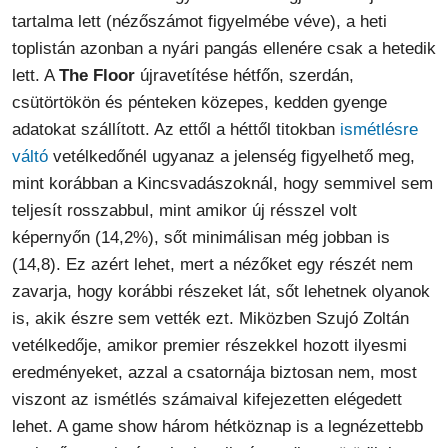
tartalma lett (nézőszámot figyelmébe véve), a heti
toplistán azonban a nyári pangás ellenére csak a hetedik
lett. A
The Floor
újravetítése hétfőn, szerdán,
csütörtökön és pénteken közepes, kedden gyenge
adatokat szállított. Az ettől a héttől titokban
ismétlésre
váltó
vetélkedőnél ugyanaz a jelenség figyelhető meg,
mint korábban a Kincsvadászoknál, hogy semmivel sem
teljesít rosszabbul, mint amikor új résszel volt
képernyőn (14,2%), sőt minimálisan még jobban is
(14,8). Ez azért lehet, mert a nézőket egy részét nem
zavarja, hogy korábbi részeket lát, sőt lehetnek olyanok
is, akik észre sem vették ezt. Miközben Szujó Zoltán
vetélkedője, amikor premier részekkel hozott ilyesmi
eredményeket, azzal a csatornája biztosan nem, most
viszont az ismétlés számaival kifejezetten elégedett
lehet. A game show három hétköznap is a legnézettebb