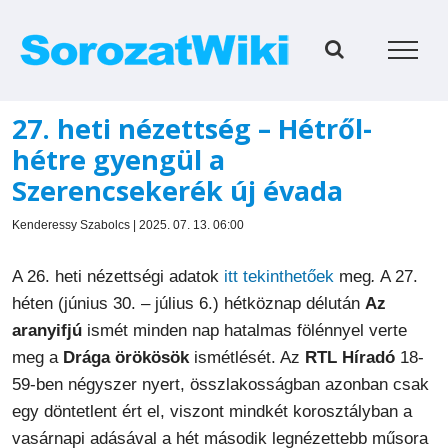
Kihagyás
27. heti nézettség – Hétről-
hétre gyengül a
Szerencsekerék új évada
Kenderessy Szabolcs | 2025. 07. 13. 06:00
A 26. heti nézettségi adatok
itt tekinthetőek
meg
.
A 27.
héten (június 30. – július 6.) hétköznap délután
Az
aranyifjú
ismét minden nap hatalmas fölénnyel verte
meg a
Drága örökösök
ismétlését. Az
RTL Híradó
18-
59-ben négyszer nyert, összlakosságban azonban csak
egy döntetlent ért el, viszont mindkét korosztályban a
vasárnapi adásával a hét második legnézettebb műsora