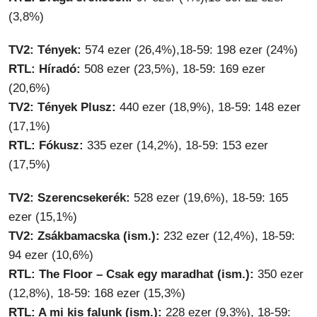
(3,8%)
TV2: Tények:
574 ezer (26,4%),18-59: 198 ezer (24%)
RTL: Híradó:
508 ezer (23,5%), 18-59: 169 ezer
(20,6%)
TV2: Tények Plusz:
440 ezer (18,9%), 18-59: 148 ezer
(17,1%)
RTL: Fókusz:
335 ezer (14,2%), 18-59: 153 ezer
(17,5%)
TV2: Szerencsekerék:
528 ezer (19,6%), 18-59: 165
ezer (15,1%)
TV2: Zsákbamacska (ism.):
232 ezer (12,4%), 18-59:
94 ezer (10,6%)
RTL: The Floor – Csak egy maradhat (ism.):
350 ezer
(12,8%), 18-59: 168 ezer (15,3%)
RTL: A mi kis falunk (ism.):
228 ezer (9,3%), 18-59: