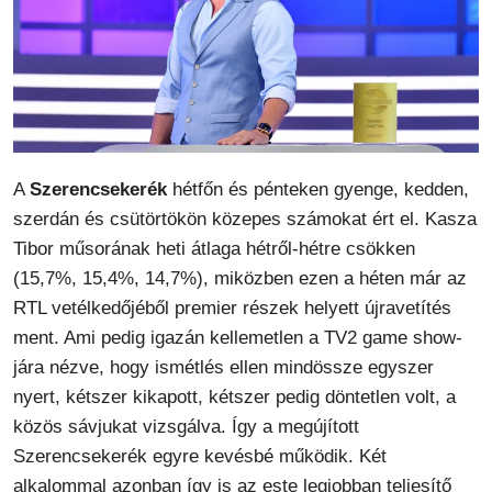
A
Szerencsekerék
hétfőn és pénteken gyenge, kedden,
szerdán és csütörtökön közepes számokat ért el. Kasza
Tibor műsorának heti átlaga hétről-hétre csökken
(15,7%, 15,4%, 14,7%), miközben ezen a héten már az
RTL vetélkedőjéből premier részek helyett újravetítés
ment. Ami pedig igazán kellemetlen a TV2 game show-
jára nézve, hogy ismétlés ellen mindössze egyszer
nyert, kétszer kikapott, kétszer pedig döntetlen volt, a
közös sávjukat vizsgálva. Így a megújított
Szerencsekerék egyre kevésbé működik. Két
alkalommal azonban így is az este legjobban teljesítő