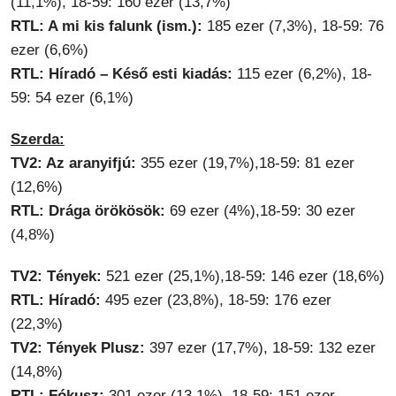
(11,1%), 18-59: 160 ezer (13,7%)
RTL: A mi kis falunk (ism.):
185 ezer (7,3%), 18-59: 76
ezer (6,6%)
RTL: Híradó – Késő esti kiadás:
115 ezer (6,2%), 18-
59: 54 ezer (6,1%)
Szerda:
TV2: Az aranyifjú:
355 ezer (19,7%),18-59: 81 ezer
(12,6%)
RTL: Drága örökösök:
69 ezer (4%),18-59: 30 ezer
(4,8%)
TV2: Tények:
521 ezer (25,1%),18-59: 146 ezer (18,6%)
RTL: Híradó:
495 ezer (23,8%), 18-59: 176 ezer
(22,3%)
TV2: Tények Plusz:
397 ezer (17,7%), 18-59: 132 ezer
(14,8%)
RTL: Fókusz:
301 ezer (13,1%), 18-59: 151 ezer