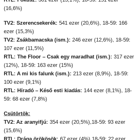
(16,6%)
TV2: Szerencsekerék:
541 ezer (20,6%), 18-59: 166
ezer (15,3%)
TV2: Zsákbamacska (ism.):
246 ezer (12,6%), 18-59:
107 ezer (11,5%)
RTL: The Floor – Csak egy maradhat (ism.):
317 ezer
(12%), 18-59: 163 ezer (15%)
RTL: A mi kis falunk (ism.):
213 ezer (8,9%), 18-59:
100 ezer (9,1%)
RTL: Híradó – Késő esti kiadás:
144 ezer (8,1%), 18-
59: 68 ezer (7,8%)
Csütörtök:
TV2: Az aranyifjú:
354 ezer (20,5%),18-59: 93 ezer
(15,6%)
RTL: Drága örökösök:
67 ezer (4%),18-59: 22 ezer