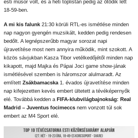
esti műsor volt, és a heti toplistán pedig az ötödik lett
18-59-ben.
A mi kis falunk
21:30 körüli RTL-es ismétlése minden
nap nagyon gyengén muzsikált, kedden pedig rendesen
bedőlt. A legnépszerűbb magyar sorozat napi
újravetítése most nem annyira működik, mint szokott. A
közös sávjukban Kasza Tibor vetélkedőjétől minden nap
kikapott, majd Majka és Pápai Joci game show-jának
ismétlésével szemben is háromszor alulmaradt. Az
említett
Zsákbamacska
1. évados újravetítése minden
nap kifejezetten kevés embert ültetett a tévéképernyők
elé. Továbbá kedden a
FIFA-klubvilágbajnokság: Real
Madrid – Juventus focimeccs
nem vonzott túl sok
embert az M4 Sport elé.