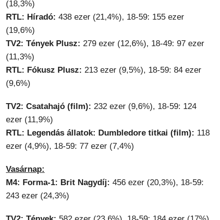
(18,3%)
RTL: Híradó:
438 ezer (21,4%), 18-59: 155 ezer
(19,6%)
TV2: Tények Plusz:
279 ezer (12,6%), 18-49: 97 ezer
(11,3%)
RTL: Fókusz Plusz:
213 ezer (9,5%), 18-59: 84 ezer
(9,6%)
TV2: Csatahajó (film):
232 ezer (9,6%), 18-59: 124
ezer (11,9%)
RTL: Legendás állatok: Dumbledore titkai (film):
118
ezer (4,9%), 18-59: 77 ezer (7,4%)
Vasárnap:
M4: Forma-1: Brit Nagydíj:
456 ezer (20,3%), 18-59:
243 ezer (24,3%)
TV2: Tények:
582 ezer (23,6%), 18-59: 184 ezer (17%)