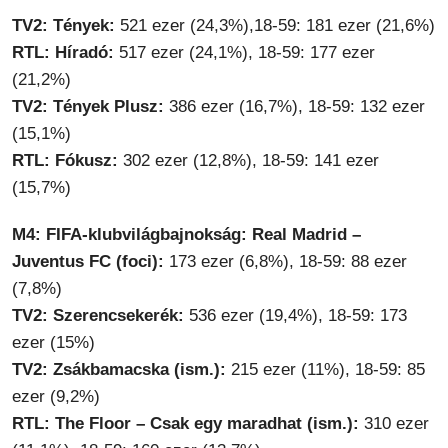
TV2: Tények:
521 ezer (24,3%),18-59: 181 ezer (21,6%)
RTL: Híradó:
517 ezer (24,1%), 18-59: 177 ezer
(21,2%)
TV2: Tények Plusz:
386 ezer (16,7%), 18-59: 132 ezer
(15,1%)
RTL: Fókusz:
302 ezer (12,8%), 18-59: 141 ezer
(15,7%)
M4: FIFA-klubvilágbajnokság: Real Madrid –
Juventus FC (foci):
173 ezer (6,8%), 18-59: 88 ezer
(7,8%)
TV2: Szerencsekerék:
536 ezer (19,4%), 18-59: 173
ezer (15%)
TV2: Zsákbamacska (ism.):
215 ezer (11%), 18-59: 85
ezer (9,2%)
RTL: The Floor – Csak egy maradhat (ism.):
310 ezer